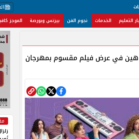
ال
ات
ار التعليم
الخدمات
نجوم الفن
بيزنس وبورصة
الموجز كافي
اهين في عرض فيلم مقسوم بمهرجان
مق
زلزا
تُعي