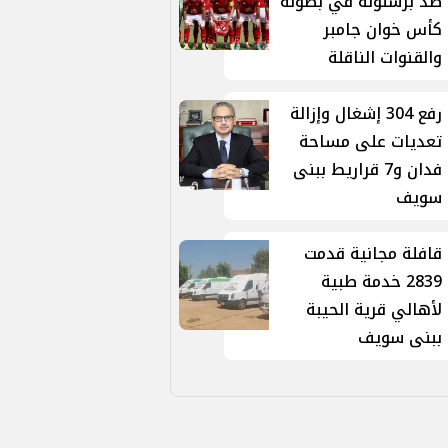
ضد برشلونة في بطولة
كأس خوان جامبر
والقنوات الناقلة
رفع 304 إشغال وإزالة
تعديات على مساحة
فدان و7 قراريط ببنى
سويف
قافلة مجانية قدمت
2839 خدمة طبية
لأهالي قرية الحيبة
ببنى سويف