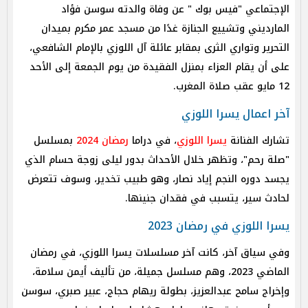
الإجتماعي "فيس بوك " عن وفاة والدته سوسن فؤاد
المارديني وتشييع الجنازة غدًا من مسجد عمر مكرم بميدان
التحرير وتواري الثرى بمقابر عائلة آل اللوزي بالإمام الشافعي،
على أن يقام العزاء بمنزل الفقيدة من يوم الجمعة إلى الأحد
12 مايو عقب صلاة المغرب.
آخر اعمال يسرا اللوزي
تشارك الفنانة
يسرا اللوزي
، في دراما
رمضان 2024
بمسلسل
"صلة رحم"، وتظهر خلال الأحداث بدور ليلى زوجة حسام الذي
يجسد دوره النجم إياد نصار، وهو طبيب تخدير، وسوف تتعرض
لحادث سير، يتسبب في فقدان جنينها.
يسرا اللوزي في رمضان 2023
وفي سياق آخر، كانت آخر مسلسلات يسرا اللوزي، في رمضان
الماضي 2023، وهم مسلسل جميلة، من تأليف أيمن سلامة،
وإخراج سامح عبدالعزيز، بطولة ريهام حجاج، عبير صبري، سوسن