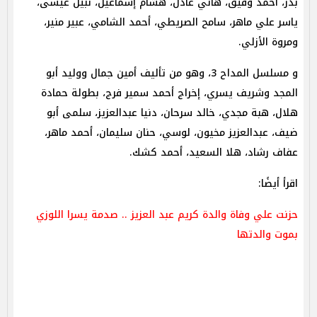
بدر، أحمد وفيق، هاني عادل، هشام إسماعيل، نبيل عيسى،
ياسر علي ماهر، سامح الصريطي، أحمد الشامي، عبير منير،
ومروة الأزلي.
و مسلسل المداح 3، وهو من تأليف أمين جمال ووليد أبو
المجد وشريف يسري، إخراج أحمد سمير فرج، بطولة حمادة
هلال، هبة مجدي، خالد سرحان، دنيا عبدالعزيز، سلمى أبو
ضيف، عبدالعزيز مخيون، لوسي، حنان سليمان، أحمد ماهر،
عفاف رشاد، هلا السعيد، أحمد كشك.
اقرأ أيضًا:
حزنت علي وفاة والدة كريم عبد العزيز .. صدمة يسرا اللوزي
بموت والدتها