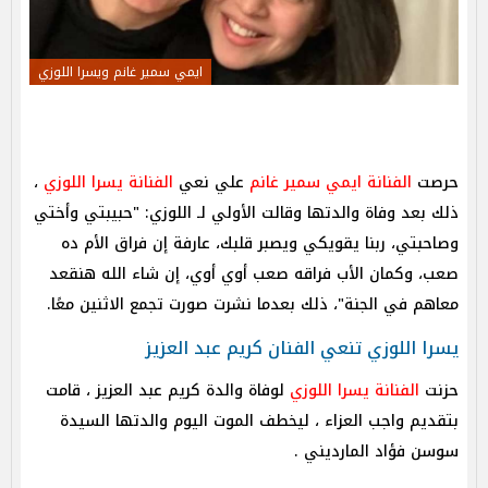
ايمي سمير غانم ويسرا اللوزي
حرصت
الفنانة ايمي سمير غانم
علي نعي
الفنانة يسرا اللوزي
،
ذلك بعد وفاة والدتها وقالت الأولي لـ اللوزي: "حبيبتي وأختي
وصاحبتي، ربنا يقويكي ويصبر قلبك، عارفة إن فراق الأم ده
صعب، وكمان الأب فراقه صعب أوي أوي، إن شاء الله هنقعد
معاهم في الجنة"، ذلك بعدما نشرت صورت تجمع الاثنين معًا.
يسرا اللوزي تنعي الفنان كريم عبد العزيز
حزنت
الفنانة يسرا اللوزي
لوفاة والدة كريم عبد العزيز ، قامت
بتقديم واجب العزاء ، ليخطف الموت اليوم والدتها السيدة
سوسن فؤاد المارديني .