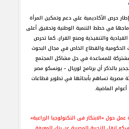
إطار حرص الأكاديمية علي دعم وتمكين المرأة
دماجها في خطط التنمية الوطنية وتحقيق أعلى
القيادية والتنفيذية وصنع القرار، كما تحرص
ات الحكومية والقطاع الخاص في مجال البحوث
 مشتركة للمساعدة في حل مشاكل المجتمع
جدير بالذكر أن برنامج لوريال – يونسكو مصر
 تمكين ودعم تخريج 18 باحثة مصرية تساهم بأبحاثها في تطوير قطاعات
أعوام الماضية.
عمل حول «الابتكار فى التكنولوجيا الزراعية»
و لنقل التجربة المصرية عن بنك المعرفة