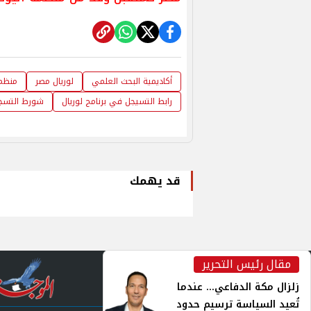
أكاديمية البحث العلمي
لوريال مصر
منظمة
رابط التسيجل في برنامج لوريال
شورط التسجي
قد يهمك
مقال رئيس التحرير
inst
زلزال مكة الدفاعي... عندما
تُعيد السياسة ترسيم حدود