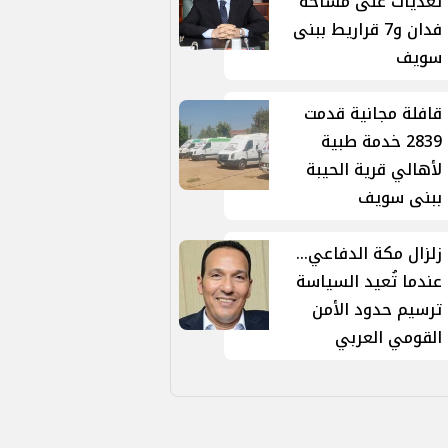
تعديات على مساحة
فدان و7 قراريط ببنى
سويف
قافلة مجانية قدمت
2839 خدمة طبية
لأهالي قرية الحيبة
ببنى سويف
زلزال مكة الدفاعي...
عندما تُعيد السياسة
ترسيم حدود الأمن
القومي العربي