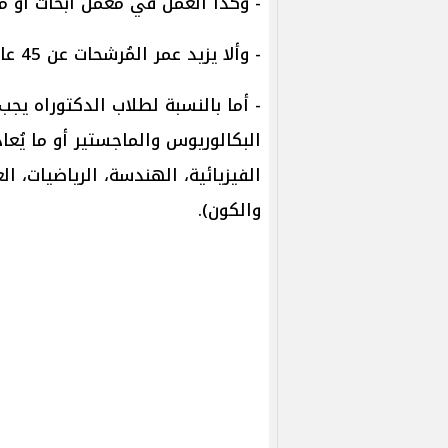
- وكذا العمل في معمل أبحاث أو 
- وألا يزيد عمر المُرشحات عن 45 عامًا بحلول نهاية مدة التقديم.
- أما بالنسبة لطلاب الدكتوراه يج
البكالوريوس والماجستير أو ما يُعاد
الفيزيائية، الهندسة، الرياضيات، ا
والكون).