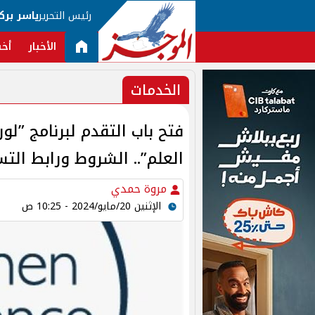
رئيس التحرير
ياسر برك
الأخبار
أخب
الخدمات
فتح باب التقدم لبرنامج ”لو
العلم”.. الشروط ورابط الت
مروة حمدي
الإثنين 20/مايو/2024 - 10:25 ص