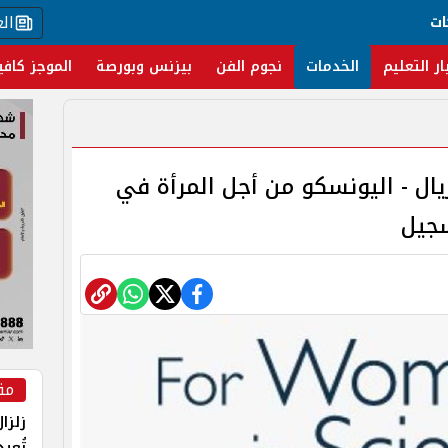
ال
ات
ار التعليم
الخدمات
نجوم الفن
بيزنس وبورصة
الموجز كافي
ريال - اليونسكو من أجل المرأة في
سجيل
مق
زلزا
تُعي