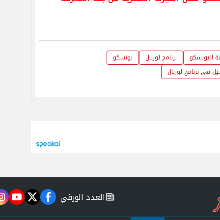
 اليونسكو
برنامج لوريال
يونسكو
ل في برنامج لوريال
العدد الورقي
m
utube
twitter
facebook
newspaper