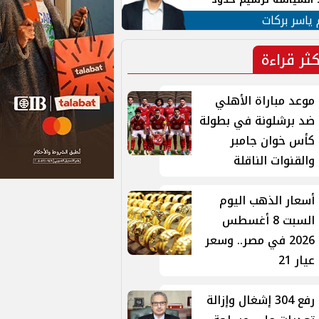
ن القومي العربي
 ياسر بركات
كثر قراءة
موعد مباراة الأهلي
ضد برشلونة في بطولة
كأس خوان جامبر
والقنوات الناقلة
أسعار الذهب اليوم
السبت 8 أغسطس
2026 في مصر.. وسعر
عيار 21
رفع 304 إشغال وإزالة