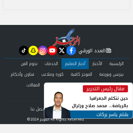
العدد الورقي
tiktok
snapchat
instagram
youtube
twitter
facebook
newspaper
الرئيسية
الأخبار
أخبار التعليم
الخدمات
نجوم الفن
بيزنس وبورصة
الموجز كافية
كورة وملاعب
فتاوى وأحكام
صحة وجمال
عرب وعالم
حوادث ومحاكم
المقالات
مقال رئيس التحرير
inst
العدد الورقي
حين تتكلم الجغرافيا
بالرياضة... محمد صلاح وزلزال
من نحن
سياسة الخصوصية
اتصل بنا
الهوية في الشارع التركي
بقلم ياسر بركات
©2024 الموجز All Rights Reserved.
Powered by