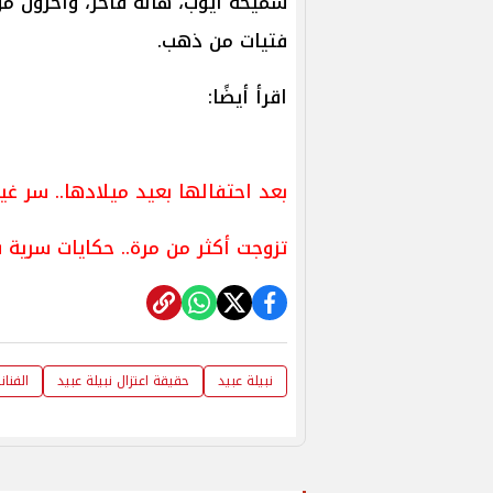
سميحة أيوب، هالة فاخر، وآخرون من
فتيات من ذهب.
اقرأ أيضًا:
بعد احتفالها بعيد ميلادها.. سر غيا
تزوجت أكثر من مرة.. حكايات سرية ف
نبيلة عبيد
حقيقة اعتزال نبيلة عبيد
الفنان