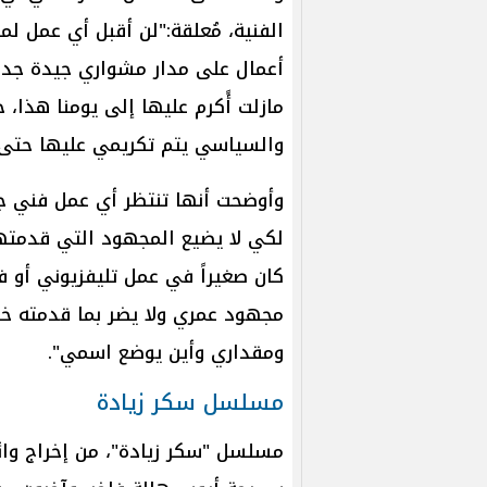
الفنية، مُعلقة:"لن أقبل أي عمل ل
أعمال على مدار مشواري جيدة جداً
مازلت أًكرم عليها إلى يومنا هذا،
والسياسي يتم تكريمي عليها حتى ا
وأوضحت أنها تنتظر أي عمل فني جيد
لكي لا يضيع المجهود التي قدمتها
كان صغيراً في عمل تليفزيوني أو ف
مجهود عمري ولا يضر بما قدمته خل
ومقداري وأين يوضع اسمي".
مسلسل سكر زيادة
مسلسل "سكر زيادة"، من إخراج وائل