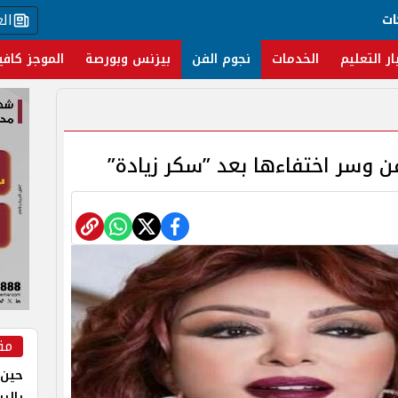
ال
ات
ار التعليم
الخدمات
نجوم الفن
بيزنس وبورصة
الموجز كافي
فن وسر اختفاءها بعد ”سكر زيادة”
مق
حين 
بالر