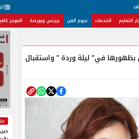
ال
ات
ار التعليم
الخدمات
نجوم الفن
بيزنس وبورصة
الموجز كافي
 بظهورها في” ليلة وردة ” واستقبال
مق
حين 
بالر