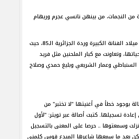
 من النجمات، من بينهن نانسي عجرم وريهام
يأتي هذا الحفل بالتزامن مع ذكرى ميلاد الفنانة الكبيرة وردة الجزائرية الـ85، حيث
تها، وتعاونت مع كبار الملحنين مثل فريد
السنباطي وعمار الشريعي وبليغ حمدي وصلاح
ة بوجود خطأ في أغنيتها "لا تختبر" من
 إعادة تسجيلها. كتبت أصالة عبر تويتر: "لأول
نزلت وسمعتوها .. حرصا على المعنى بالتسجيل
لكن بعد ما سمعها شاعرها المبدع قوس كلمني