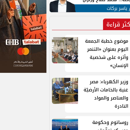
ية في الشارع التركي
 ياسر بركات
كثر قراءة
موضوع خطبة الجمعة
اليوم بعنوان «التنمر
وأثره على شخصية
الإنسان»
وزير الكهرباء: مصر
غنية بالخامات الأرضيّة
والعناصر والمواد
النادرة
روساتوم وحكومة