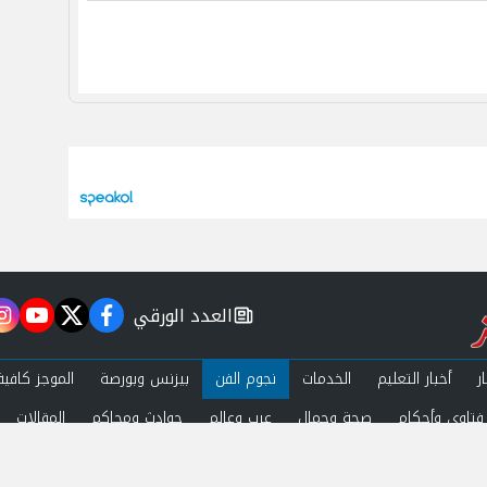
العدد الورقي
m
utube
twitter
facebook
newspaper
ر
أخبار التعليم
الخدمات
نجوم الفن
بيزنس وبورصة
الموجز كافية
فتاوى وأحكام
صحة وجمال
عرب وعالم
حوادث ومحاكم
المقالات
ة الخصوصية
اتصل بنا
 by