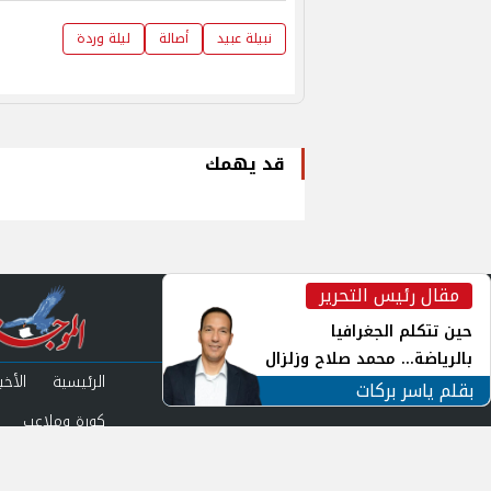
نبيلة عبيد
أصالة
ليلة وردة
قد يهمك
مقال رئيس التحرير
inst
حين تتكلم الجغرافيا
بالرياضة... محمد صلاح وزلزال
الرئيسية
الأخبا
الهوية في الشارع التركي
بقلم ياسر بركات
كورة وملاعب
من نحن
سياس