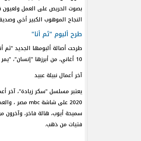
بصوت الحريص على العمل ولعيون ق
النجاح الموهوب الكبير أخي وصديق
طرح ألبوم "ثم أنا"
طرحت أصالة ألبومها الجديد "ثم أنا
10 أغاني، من أبرزها "إنسان"، "يمر وما يسلم"، و"لا تختبر".
آخر أعمال نبيلة عبيد
يعتبر مسلسل "سكر زيادة"، آخر أعم
2020 على شاشة c
سميحة أيوب، هالة فاخر، وآخرون من
فتيات من ذهب.