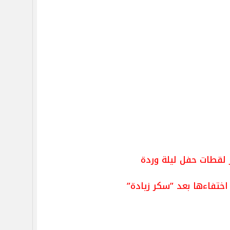
رز لقطات حفل ليلة وردة
اختفاءها بعد ”سكر زيادة”