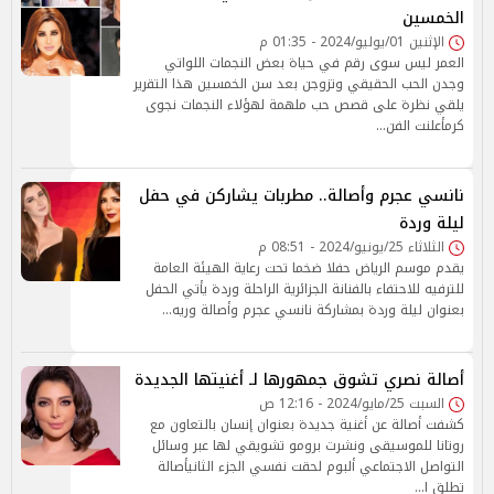
الخمسين
الإثنين 01/يوليو/2024 - 01:35 م
العمر ليس سوى رقم في حياة بعض النجمات اللواتي
وجدن الحب الحقيقي وتزوجن بعد سن الخمسين هذا التقرير
يلقي نظرة على قصص حب ملهمة لهؤلاء النجمات نجوى
كرمأعلنت الفن…
نانسي عجرم وأصالة.. مطربات يشاركن في حفل
ليلة وردة
الثلاثاء 25/يونيو/2024 - 08:51 م
يقدم موسم الرياض حفلا ضخما تحت رعاية الهيئة العامة
للترفيه للاحتفاء بالفنانة الجزائرية الراحلة وردة يأتي الحفل
بعنوان ليلة وردة بمشاركة نانسي عجرم وأصالة وريه…
أصالة نصري تشوق جمهورها لـ أغنيتها الجديدة
السبت 25/مايو/2024 - 12:16 ص
كشفت أصالة عن أغنية جديدة بعنوان إنسان بالتعاون مع
روتانا للموسيقى ونشرت برومو تشويقي لها عبر وسائل
التواصل الاجتماعي ألبوم لحقت نفسي الجزء الثانيأصالة
تطلق ا…