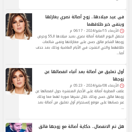
فى عيد ميلادها.. زوج أصالة نصري يغازلها
وينفى خبر طلاقهما
الأربعاء 15/مايو/2024 - 06:17 م
تحتفل اليوم الفنانة أصالة نصري بعيد ميلادها الـ55 وحرص
زوجها الشاعر فائق حسن على مغازلاتها ونفى شائعات
طلاقهما والتي انتشرت في الأيام الماضية وذلك بعد حذف
أصا…
أول تعليق من أصالة بعد أنباء انفصالها عن
زوجها
الأربعاء 08/مايو/2024 - 05:23 م
علقت المطربة أصالة على الأخبار المنتشرة حول انفصالها عن
زوجها فائق حسن وذلك خلال نشرها صورة لهما معا وذلك
عبر حسابها على موقع إنستجرام أول تعليق من أصالة بعد
…
هل تم الانفصال.. حكاية أصالة مع زوجها فائق