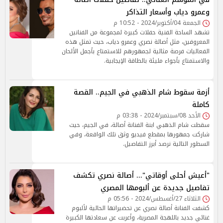
وعمرو دياب وأسعار التذاكر
الجمعة 04/أكتوبر/2024 - 10:52 م
تشهد الساحة الفنية حفلات كبيرة لمجموعة من الفنانين
المعروفين، مثل أصالة نصري وعمرو دياب، حيث تمثل هذه
الفعاليات فرصة مثالية لجمهورهم للاستمتاع بأجمل الألحان
والاستمتاع بأجواء مليئة بالطاقة الإيجابية.
أزمة سقوط شام الذهبي في الجيم.. القصة
كاملة
الأحد 08/سبتمبر/2024 - 03:38 م
سقطت شام الذهبي ابنة الفنانة أصالة، في الجيم، حيث
شاركت جمهورها بمقطع فيديو وثق تلك الواقعة، وفي
السطور التالية نرصد أبرز التفاصيل.
"أعيش أحلى أوقاتي"... أصالة نصري تكشف
تفاصيل جديدة عن ألبومها المصري
الثلاثاء 27/أغسطس/2024 - 05:56 م
كشفت الفنانة أصالة نصري عن تحضيراتها الحالية لألبوم
غنائي جديد باللهجة المصرية، وأعربت عن سعادتها الكبيرة