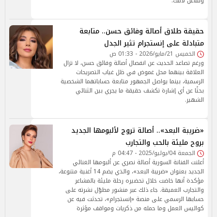
وتفاعل لافت.
حقيقة طلاق أصالة وفائق حسن.. متابعة
متبادلة على إنستجرام تثير الجدل
الخميس 21/مايو/2026 - 01:33 ص
ورغم تصاعد الحديث عن انفصال أصالة وفائق حسن، لا تزال
العلاقة بينهما محل غموض في ظل غياب التصريحات
الرسمية، بينما يواصل الجمهور متابعة حساباتهما الشخصية
بحثًا عن أي إشارة تكشف حقيقة ما يجري بين الثنائي
الشهير.
«ضريبة البعد».. أصالة تروج لألبومها الجديد
بروح مليئة بالحب والتجارب
الجمعة 04/يوليو/2025 - 04:47 م
أعلنت الفنانة السورية أصالة نصري عن ألبومها الغنائي
الجديد بعنوان «ضريبة البعد»، والذي يضم 14 أغنية متنوعة،
مؤكدة أنها خاضت خلال تحضيره رحلة مليئة بالمشاعر
والتجارب العميقة. جاء ذلك عبر منشور مطوّل نشرته على
حسابها الرسمي على منصة «إنستجرام»، تحدثت فيه عن
كواليس العمل وما حمله من ذكريات ومواقف مؤثرة