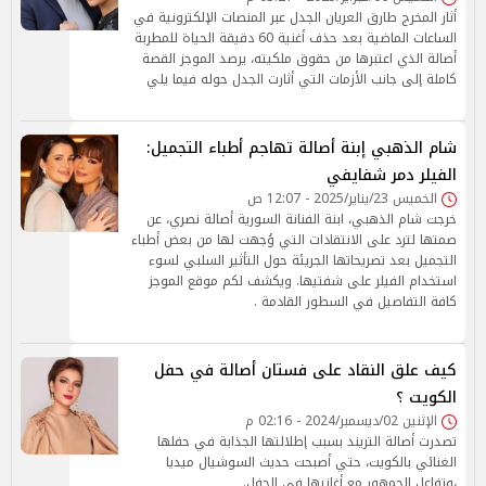
أثار المخرج طارق العريان الجدل عبر المنصات الإلكترونية في
الساعات الماضية بعد حذف أغنية 60 دقيقة الحياة للمطربة
أصالة الذي اعتبرها من حقوق ملكيته، يرصد الموجز القصة
كاملة إلى جانب الأزمات التي أثارت الجدل حوله فيما يلي
شام الذهبي إبنة أصالة تهاجم أطباء التجميل:
الفيلر دمر شفايفي
الخميس 23/يناير/2025 - 12:07 ص
خرجت شام الذهبي، ابنة الفنانة السورية أصالة نصري، عن
صمتها لترد على الانتقادات التي وُجهت لها من بعض أطباء
التجميل بعد تصريحاتها الجريئة حول التأثير السلبي لسوء
استخدام الفيلر على شفتيها. ويكشف لكم موقع الموجز
كافة التفاصيل في السطور القادمة .
كيف علق النقاد على فستان أصالة في حفل
الكويت ؟
الإثنين 02/ديسمبر/2024 - 02:16 م
تصدرت أصالة التريند بسبب إطلالتها الجذابة في حفلها
الغنائي بالكويت، حتي أصبحت حديث السوشيال ميديا
،وتفاعل الجمهور مع أغانيها في الحفل.