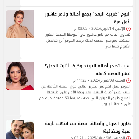
ألبوم "ضريبة البعد" يجمع أصالة وتامر عاشور
لأول مرة
الإثنين 14/أبريل/2025 - 03:05 م
تتعاون أصالة مع تامر عاشور في ألبومها الجديد المقرر
انطلاقه بموسم الصيف لذلك يرصد الموجز أبرز تفاصيل
الألبوم فيما يلي
سبب تصدر أصالة التريند وكيف أثارت الجدل؟..
ننشر القصة كاملة
السبت 08/فبراير/2025 - 11:23 م
الموجز ينقل لكم عبر التقرير التالي حول القصة الكاملة عن
سبب تصدر أصالة التريند، بعد ردها الأول على طليقها
المنتج طارق العريان التي حذف غنيتها 60 دقيقة حياة من
على منصة اليتيوب.
طارق العريان وأصالة.. قصة حب انتهت بأزمة
فنية وقضائية!
الخميس 06/فبراير/2025 - 03:21 م