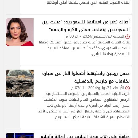
بهذه التجربة الفنية التي تعيش خلالها أحلى أوقاتها .
أصالة تعبر عن امتنانها للسعودية: "عشت بين
السعوديين وتعلمت معنى الكرم والرحمة"
الجمعة 23/أغسطس/2024 - 09:21 م
عبّرت الفنانة السورية أصالة نصري عن عميق امتنانها وحبها
للشعب السعودي، مؤكدة أنها تعتبر المملكة العربية
السعودية وطنها الثاني.
حبس زوجين وابنتيهما أشعلوا النار فى سيارة
لخلافات مع جارهم بالدقهلية
الأربعاء 31/يوليو/2024 - 07:11 م
قررت النيابة العامة بالسنبلاوين، بإشراف المستشار عبد
الرحمن الشهاوي المحامي العام لنيابات جنوب الدقهلية،
حبس أربعة أفراد من أسرة واحدة أربعة أيام على ذمة
التحقيقات، فى واقعة إشعال النار فى سيارة ملاكى، لأحد
الأشخاص بقرية الشعلة التابعة لمركز السنبلاوين.
خناقة علي (x).. قصة الخلاف بين أصالة وأحلام