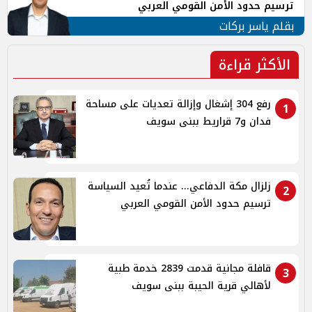
ترسيم حدود الأمن القومي العربي
بقلم ياسر بركات
الأكثر قراءة
رفع 304 إشغال وإزالة تعديات على مساحة
1
فدان و7 قراريط ببنى سويف
زلزال مكة الدفاعي... عندما تُعيد السياسة
2
ترسيم حدود الأمن القومي العربي
قافلة مجانية قدمت 2839 خدمة طبية
3
لأهالي قرية الحيبة ببنى سويف