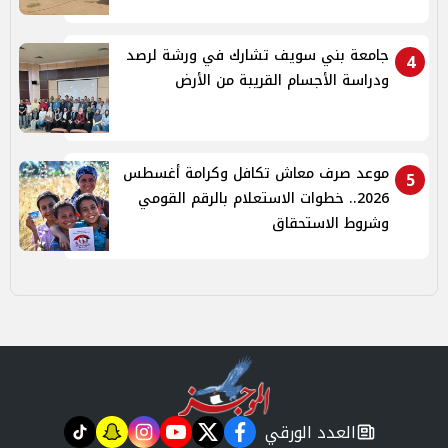
جامعة بني سويف تشارك في ورشة لرصد
4
ودراسة الأجسام القريبة من الأرض
موعد صرف معاش تكافل وكرامة أغسطس
5
2026.. خطوات الاستعلام بالرقم القومي
وشروط الاستحقاق
العدد الورقي
tiktok
snapchat
instagram
youtube
twitter
facebook
newspaper