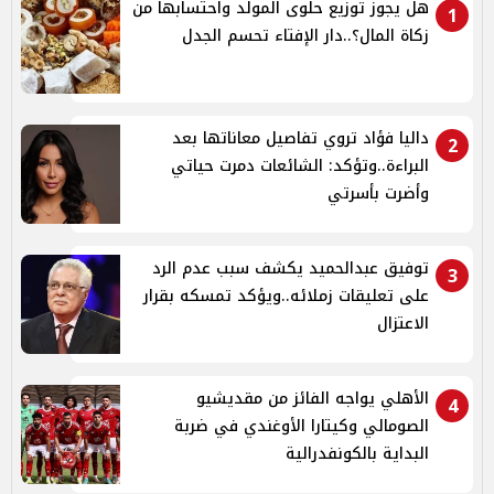
هل يجوز توزيع حلوى المولد واحتسابها من
1
زكاة المال؟..دار الإفتاء تحسم الجدل
داليا فؤاد تروي تفاصيل معاناتها بعد
2
البراءة..وتؤكد: الشائعات دمرت حياتي
وأضرت بأسرتي
توفيق عبدالحميد يكشف سبب عدم الرد
3
على تعليقات زملائه..ويؤكد تمسكه بقرار
الاعتزال
الأهلي يواجه الفائز من مقديشيو
4
الصومالي وكيتارا الأوغندي في ضربة
البداية بالكونفدرالية