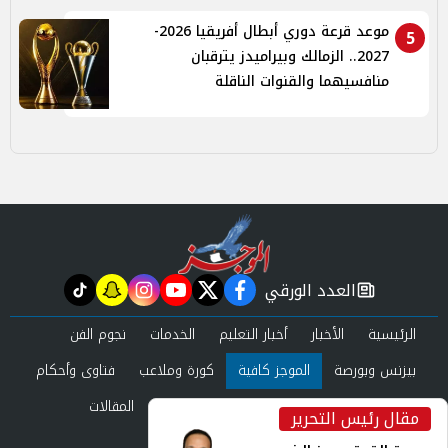
موعد قرعة دوري أبطال أفريقيا 2026-
5
2027.. الزمالك وبيراميدز يترقبان
منافسيهما والقنوات الناقلة
العدد الورقي
tiktok
snapchat
instagram
youtube
twitter
facebook
newspaper
الرئيسية
الأخبار
أخبار التعليم
الخدمات
نجوم الفن
بيزنس وبورصة
الموجز كافية
كورة وملاعب
فتاوى وأحكام
صحة وجمال
عرب وعالم
حوادث ومحاكم
المقالات
مقال رئيس التحرير
inst
العدد الورقي