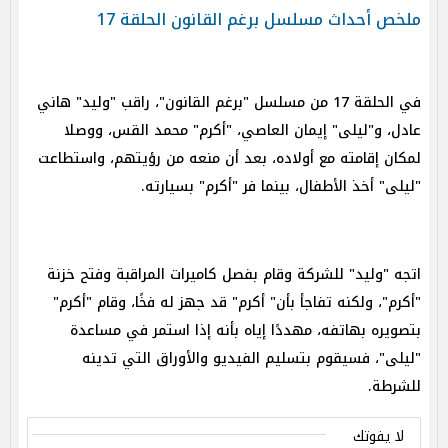
ملخص أحداث مسلسل برغم القانون الحلقة 17
في الحلقة 17 من مسلسل "برغم القانون"، راقب "وليد" هاني
عادل، و"ليلى" إيمان العاصي، "أكرم" محمد القس، ووصلا
لمكان إقامته مع أولاده، بعد أن منعه من رؤيتهم، واستطاعت
"ليلى" أخذ الأطفال، بينما فر "أكرم" بسيارته.
اتجه "وليد" للشركة وقام بفصل كاميرات المراقبة وفتح خزنة
"أكرم"، ولكنه تفاجأ بأن" أكرم" قد جهز له فخًا، وقام "أكرم"
بتصويره بهاتفه، مهددًا إياه بأنه إذا استمر في مساعدة
"ليلى"، فسيقوم بتسليم الفيديو والأوراق التي تدينه
للشرطة.
لا يفوتك