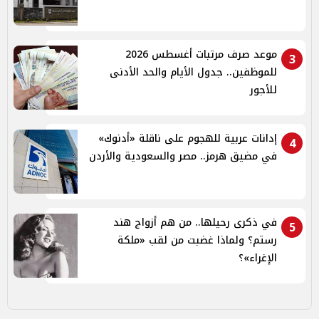
موعد صرف مرتبات أغسطس 2026
3
للموظفين.. جدول الأيام والحد الأدنى
للأجور
إدانات عربية للهجوم على ناقلة «أدنوك»
4
في مضيق هرمز.. مصر والسعودية والأردن
في ذكرى رحيلها.. من هم أزواج هند
5
رستم؟ ولماذا غضبت من لقب «ملكة
الإغراء»؟