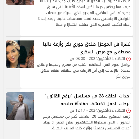
طرحت المطربة ليلا المغربية فيديو كليب جديد لأغنيتها أنا
حرة ، مما يعكس حبها الكبير لهذه الأغنية التي سبق
وطرحتها في الماضي، الفيديو الذي نشرته عبر منصات
التواصل الاجتماعي حصد نسب مشاهدات عالية، ويُعد إعادة
إحياء للأغنية المصرية التي حققت انتشارًا واسعًا
نشرة فن الموجز| طلاق جوري بكر وأزمة داليا
مصطفى مع مرض السكري
الثلاثاء 22/أكتوبر/2024 - 08:00 ص
يواصل نجوم الفن، أعمالهم الفنية من مسرح وسينما وأغاني
جديدة، بالإضافة إلى أبرز الأزمات في حياتهم منهم طلاق
جوري بكر
أحداث الحلقة 28 من مسلسل "برغم القانون"
..رحاب الجمل تكتشف مفاجأة صادمة
الثلاثاء 22/أكتوبر/2024 - 12:17 ص
ترقب الجمهور للحلقة 28 بشغف كبير من مسلسل برغم
القانون ، التي ينتظرها المشاهدون بفارغ الصبر، إذ تزداد
أحداث المسلسل تعقيدًا وإثارة كلما اقتربت النهاية.