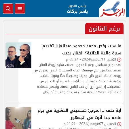
رئيس التحرير
ياسر بركات
برغم القانون
ما سبب رفض محمد محمود عبدالعزيز تقديم
سيرة والدة الذاتية؟ الفنان يجيب
الإثنين 11/نوفمبر/2024 - 05:24 م
بعد نجاح مسلسل برغم القانون، تحدثت سارة زوجة الفنان
محمد عبدالعزيز عم موقفها اتجاه المعجبات اللتي يتقربن من
زوجها قائلة: الدور كان جديدًا وطبيعيًّا جدًّا وقريبًا للقلب،
وشبه شخصيات حقيقية، ولا أشعر بالغيرة أو الضيق من
المعجبات، إذ إنني أرى أن حب الناس نعمة، وأشعر بسعادة
عندما أجد الجمهور يحبه سواء سيدات وفتيات أم رجال.
أية خلف لـ الموجز: شخصيتي الحشرية في يوم
عاصم جدا أثرت في الجمهور
الخميس 07/نوفمبر/2024 - 11:21 م