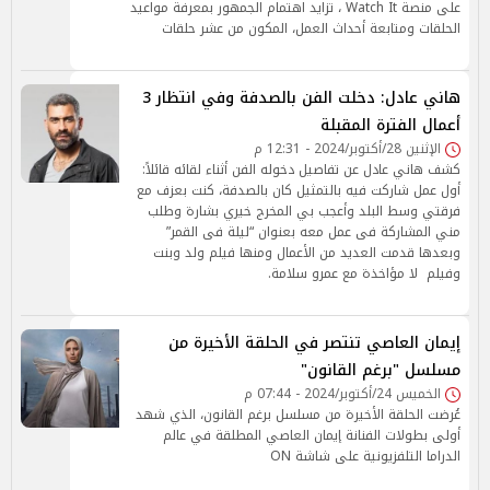
على منصة Watch It ، تزايد اهتمام الجمهور بمعرفة مواعيد
الحلقات ومتابعة أحداث العمل، المكون من عشر حلقات
هاني عادل: دخلت الفن بالصدفة وفي انتظار 3
أعمال الفترة المقبلة
الإثنين 28/أكتوبر/2024 - 12:31 م
كشف هاني عادل عن تفاصيل دخوله الفن أثناء لقائه قائلاً:
أول عمل شاركت فيه بالتمثيل كان بالصدفة، كنت بعزف مع
فرقتي وسط البلد وأعجب بي المخرج خيري بشارة وطلب
مني المشاركة فى عمل معه بعنوان “ليلة فى القمر”
وبعدها قدمت العديد من الأعمال ومنها فيلم ولد وبنت
وفيلم لا مؤاخذة مع عمرو سلامة.
إيمان العاصي تنتصر في الحلقة الأخيرة من
مسلسل "برغم القانون"
الخميس 24/أكتوبر/2024 - 07:44 م
عُرضت الحلقة الأخيرة من مسلسل برغم القانون، الذي شهد
أولى بطولات الفنانة إيمان العاصي المطلقة في عالم
الدراما التلفزيونية على شاشة ON