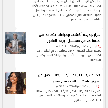
جدا ولكن هو من الداخل إنسان طيب، وعندما قرأت الدور
انجذبت له بشدة وقربت من الشخصية اوي وخضعت لأكثر
من جلسه قبل التصوير للتدريب على الشخصية وبالفعل
ظهرت طبيعيه أمام الجمهور بسبب المجهود الكبير التي
بذلناه من أجل المشاهدين.
أسرار جديدة تُكشف وصراعات تتصاعد في
الحلقة 23 من مسلسل "برغم القانون"
الإثنين 14/أكتوبر/2024 - 11:34 م
تستمر أحداث الحلقة ٢٣ من مسلسل برغم القانون في
الكشف عن المزيد من الأسرار والصراعات المتشابكة بين
الشخصيات
بعد تصدرها التريند.. أزمات رحاب الجمل من
التحرش بابنها لخلاف باسم سمرة
الإثنين 14/أكتوبر/2024 - 08:10 م
تصدرت الفنانة رحاب الجمل محركات البحث خلال الساعات
الماضية، حيث أثارت تصريحاتها ومواقفها العديد من
التفاعلات بين الجمهور.