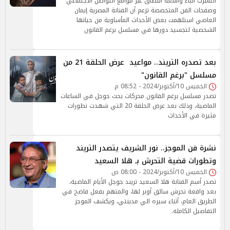
انتشرت أنباء واسعة النطاق عبر مواقع التواصل الاجتماعي
وصفحات الفن المتخصصة تزعم أن الفنانة المصرية إيمان
العاصي استلهمت بعض الأحداث المأساوية من حياتها
الشخصية لتجسيد دورها في مسلسل برغم القانون
بعد تصدره التريند.. مواعيد عرض الحلقة 21 من
مسلسل "برغم القانون"
الخميس 10/أكتوبر/2024 - 08:52 م
تصدر مسلسل برغم القانون محركات بحث جوجل في الساعات
الماضية، وذلك بعد عرض الحلقة 20 التي شهدت تطورات
مثيرة في الأحداث
نشرة فن الموجز.. نور الشريف يتصدر التريند
وتطورات قضية التحرش بـ هلا السعيد
الخميس 10/أكتوبر/2024 - 08:00 ص
تصدر أسم الفنانة هلا السعيد تريند جوجل الأيام الماضية،
بعد واقعة تحرش سائق أوبر لها، والمتهم بفعل فاضح في
الطريق العام، أثناء سيره الي مدينتي، ويكشف الموجز
التفاصيل الكامله.