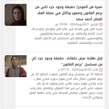
نشرة فن الموجز| حقيقة وجود جزء ثاني من
برغم القانون وضمور وتآكل في عضلة الفك
للفنان أحمد سعد
الإثنين 21/أكتوبر/2024 - 09:00 ص
نشرة الفن هي نافذتك إلى عالم الفن والإبداع، وتقدم لك
أحدث الأخبار والحكايات عن نجوم السينما والتلفزيون
والموسيقى، بالإضافة إلى استعراض أبرز الأعمال الفنية
الجديدة والفعاليات الثقافية.
قبل نهاية عرض حلقاته.. حقيقة وجود جزء ثانٍ
من مسلسل "برغم القانون"
الأحد 20/أكتوبر/2024 - 07:19 م
الحلقة 25 من مسلسل برغم القانون شهدت الحلقة 25 من
برغم القانون، اتصال خالد الذي يقوم بدوره شادي مقار بـ
وليد والذي يقوم بدوره هاني عادل ويقول له لو عايز
تشوف ليلي تأتي لي في هذا العنوان، وبالفعل يصل وليد
ويجد بدوي مقتول، وتقبض الشرطه على وليد بتهمه القتل،
وتتوالي الأحداث.