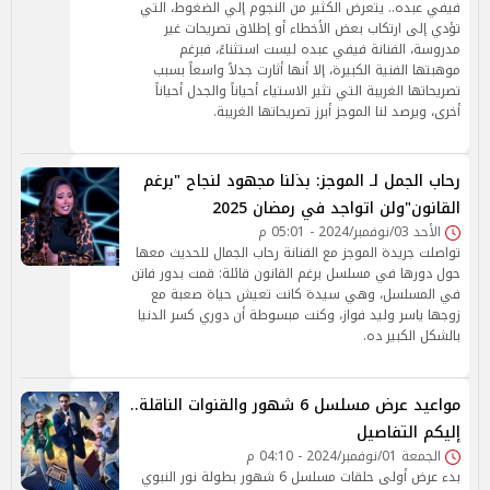
فيفي عبده.. يتعرض الكثير من النجوم إلي الضغوط، التي
تؤدي إلى ارتكاب بعض الأخطاء أو إطلاق تصريحات غير
مدروسة، الفنانة فيفي عبده ليست استثناءً، فبرغم
موهبتها الفنية الكبيرة، إلا أنها أثارت جدلاً واسعاً بسبب
تصريحاتها الغريبة التي تثير الاستياء أحياناً والجدل أحياناً
أخرى، ويرصد لنا الموجز أبرز تصريحاتها الغريبة.
رحاب الجمل لـ الموجز: بذلنا مجهود لنجاح "برغم
القانون"ولن اتواجد في رمضان 2025
الأحد 03/نوفمبر/2024 - 05:01 م
تواصلت جريدة الموجز مع الفنانة رحاب الجمال للحديث معها
حول دورها في مسلسل برغم القانون قائلة: قمت بدور فاتن
في المسلسل، وهي سيدة كانت تعيش حياة صعبة مع
زوجها ياسر وليد فواز، وكنت مبسوطة أن دوري كسر الدنيا
بالشكل الكبير ده.
مواعيد عرض مسلسل 6 شهور والقنوات الناقلة..
إليكم التفاصيل
الجمعة 01/نوفمبر/2024 - 04:10 م
بدء عرض أولى حلقات مسلسل 6 شهور بطولة نور النبوي