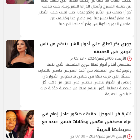
تحدثت الفنانة أية خلف عن رحلتها الفنية التي تنقلت فيها
بين خشبة المسرح وأعمال الدراما التلفزيونية، حيث قدمت
أدوارًا جمعت بين التأثير والكوميديا، حيث لفتت خلف، الأنظار
بعد مشاركتها بمسرحية يوم عاصم جدا وكشفت عن
تفاصيل الدور والكواليس وأخر أعمالها الدرامية
جوري بكر تعلق علي أدوار الشر: بنتقم من ناس
أذوني في الحقيقة
الأربعاء 06/نوفمبر/2024 - 05:23 م
مينفعش أقدم أدوار فيها جوري الحقيقية، لأني طيبة
وفرفوشة في الحقيقة، بس أكيد المخرجين حاسين بالتجارب
السيئة إللي مريت بيها في حياتي فـ بيدوني الأدوار دي،
وبحس إن الأدوار بتاعتي بتجيلي على طبق من دهب، كل
شخصية بعملها بكون بنتقم فيها من شخصية مؤذية مرت
عليا في الحقيقة.
نشرة فن الموجز| حقيقة ظهور عادل إمام في
عزاء مصطفي فهمي وحكايات فيفي عبده مع
تصريحاتها الغريبة
الإثنين 04/نوفمبر/2024 - 07:00 ص