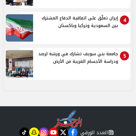
إيران تعلّق على اتفاقية الدفاع المشترك
4
بين السعودية وتركيا وباكستان
جامعة بني سويف تشارك في ورشة لرصد
5
ودراسة الأجسام القريبة من الأرض
العدد الورقي
tiktok
snapchat
instagram
youtube
twitter
facebook
newspaper