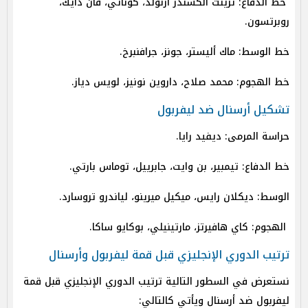
خط الدفاع: ترينت ألكسندر أرنولد، كوناتي، فان دايك،
روبرتسون.
خط الوسط: ماك أليستر، جونز، جرافنبرخ.
خط الهجوم: محمد صلاح، داروين نونيز، لويس دياز.
تشكيل أرسنال ضد ليفربول
حراسة المرمى: ديفيد رايا.
خط الدفاع: تيمبير، بن وايت، جابرييل، توماس بارتي.
الوسط: ديكلان رايس، ميكيل ميرينو، لياندرو تروسارد.
الهجوم: كاي هافيرتز، مارتينيلي، بوكايو ساكا.
ترتيب الدوري الإنجليزي قبل قمة ليفربول وأرسنال
نستعرض في السطور التالية ترتيب الدوري الإنجليزي قبل قمة
ليفربول ضد أرسنال ويأتي كالتالي: