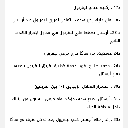
د17.. ركنية لصالح ليفربول
د18..فان دايك يحرز هدف التعادل لفريق ليفربول ضد أرسنال
د 23.. أرسنال يضغط علي ليفربول في محاول لإحراز الهدف
الثاني
د24..تسديدة من ساكا خارج مرمي ليفربول
د26.. محمد صلاح يقود هجمة خطيرة لفريق ليفربول يبعدها
دفاع أرسنال
د30.. استمرار التعادل الإيجابي 1-1 بين الفريقين
د31.. أرسنال يضيع هدف مؤكد أمام مرمي ليفربول من ارتباك
داخل منطقة الجزاء
د33.. إنذار ماك أليستر لاعب ليفربول بعد تدخل عنيف مع ساكا