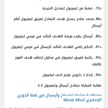
د72.. ضغط من ليفربول لتعديل النتيجة
د80..محمد صلاح يسجل هدف التعادل لفريق ليفربول أمام
أرسنال
د85.. أرسنال يهدر فرصة الهدف الثالث في مرمي ليفربول
د91.. الحكم يلغي الهدف الثالث لأرسنال في مرمي ليفربول
د93.. ركنية لفريق ليفربول في محاول لخطف هدف الفوز
باللقاء
د94.. إنذار لـ داروين نونيز لاعب ليفربول
نهاية المباراة بتعادل أرسنال وليفربول 2-2
مشاهدة مباراة ليفربول وأرسنال في قمة الدوري
الإنجليزي لحظة بلحظة