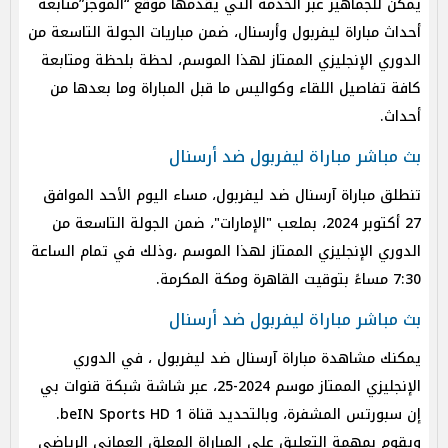
يمكن للجماهير عبر الخدمة التي يقدمها موقع “الموجز”متابعة
أحداث مباراة ليفربول وأرسنال، ضمن مباريات الجولة التاسعة من
الدوري الإنجليزي الممتاز لهذا الموسم، لحظة بلحظة ومتابعة
كافة تفاصيل اللقاء وكواليس ما قبل المباراة وما بعدها من
أحداث.
بث مباشر مباراة ليفربول ضد أرسنال
تنطلق مباراة آرسنال ضد ليفربول، مساء اليوم الأحد الموافق
27 أكتوبر 2024، بملعب "الإمارات"، ضمن الجولة التاسعة من
الدوري الإنجليزي الممتاز لهذا الموسم ،وذلك في تمام الساعة
7:30 مساءً بتوقيت القاهرة ومكة المكرمة.
بث مباشر مباراة ليفربول ضد أرسنال
يمكنك مشاهدة مباراة آرسنال ضد ليفربول ، في الدوري
الإنجليزي الممتاز موسم 2024-25، عبر شاشة شبكة قنوات بي
إن سبورتس المشفرة، وبالتحديد قناة beIN Sports HD 1.
ويقوم بمهمة التعليق على المباراة المعلق العماني الرياضي