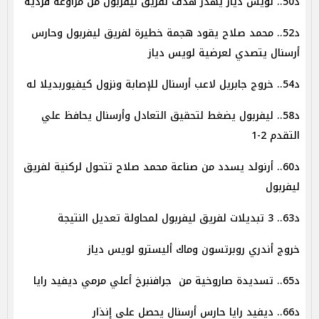
د50.. لويس دياز يهدر هدف لفريق ليفربول من مراوغة فردية
د52.. محمد صلاح يقود هجمة خطيرة لفريق ليفربول وحارس
أرسنال يتصدي لعرضية لويس دياز
د54.. خروج جابريل لاعب أرسنال للإصابة ونزول
كيفيوربديلا له
د58.. ليفربول يضغط لتحقيق التعادل وأرسنال يحافظ علي
التقدم 2-1
د60.. أرنولد يسدد من صناعة محمد صلاح تتحول لركنية لفريق
ليفربول
د63.. 3 تبديلات لفريق ليفربول لمحاولة تعديل النتيجة
خروج
أندري روبرتس
ون وماك أليسترو لويس دياز
د65.. تسديدة صاروخية من جرافنبرخ أعلي مرمي ديفيد رايا
د66.. ديفيد رايا حارس أرسنال يحصل علي إنذار