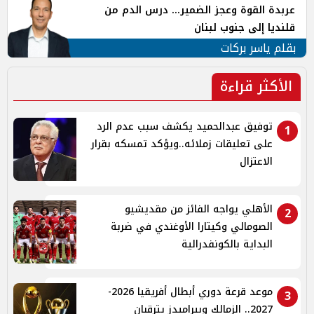
عربدة القوة وعجز الضمير... درس الدم من
قلنديا إلى جنوب لبنان
بقلم ياسر بركات
الأكثر قراءة
توفيق عبدالحميد يكشف سبب عدم الرد
1
على تعليقات زملائه..ويؤكد تمسكه بقرار
الاعتزال
الأهلي يواجه الفائز من مقديشيو
2
الصومالي وكيتارا الأوغندي في ضربة
البداية بالكونفدرالية
موعد قرعة دوري أبطال أفريقيا 2026-
3
2027.. الزمالك وبيراميدز يترقبان