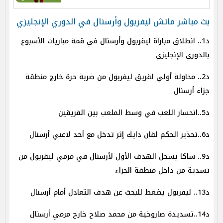
بث مباشر ماتش ليفربول وأرسنال في الدوري الإنجليزي
د1.. انطلاق مباراة ليفربول وأرسنال في قمة مباريات الأسبوع
بالدوري الإنجليزي
د2.. محاولة أولي لفريق ليفربول من ضربة حرة خارج منطقة
جزاء أرسنال
د5..انحسار اللعب في وسط الملعب بين الفريقين
د6..تحذير الحكم لفان دايك إثر تدخل مع أحد لاعبي أرسنال
د9.. ساكا يسجل الهدف الأول لأرسنال في مرمي ليفربول من
تسدية من داخل منطقة الجزاء
د13.. ليفربول يضغط للبحث عن هدف التعادل أمام أرسنال
د14..تسديدة صاروخية من محمد صلاح خارج مرمي أرسنال