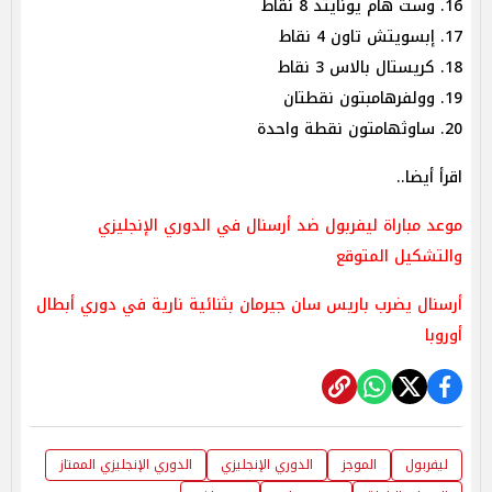
16. وست هام يونايتد 8 نقاط
17. إبسويتش تاون 4 نقاط
18. كريستال بالاس 3 نقاط
19. وولفرهامبتون نقطتان
20. ساوثهامتون نقطة واحدة
اقرأ أيضا..
موعد مباراة ليفربول ضد أرسنال في الدوري الإنجليزي
والتشكيل المتوقع
أرسنال يضرب باريس سان جيرمان بثنائية نارية في دوري أبطال
أوروبا
ليفربول
الموجز
الدوري الإنجليزي
الدوري الإنجليزي الممتاز