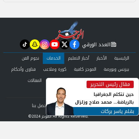
العدد الورقي
tiktok
snapchat
instagram
youtube
twitter
facebook
newspaper
الرئيسية
الأخبار
أخبار التعليم
الخدمات
نجوم الفن
بيزنس وبورصة
الموجز كافية
كورة وملاعب
فتاوى وأحكام
صحة وجمال
عرب وعالم
حوادث ومحاكم
المقالات
مقال رئيس التحرير
inst
العدد الورقي
حين تتكلم الجغرافيا
بالرياضة... محمد صلاح وزلزال
من نحن
سياسة الخصوصية
اتصل بنا
الهوية في الشارع التركي
بقلم ياسر بركات
©2024 الموجز All Rights Reserved.
Powered by