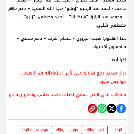
محمد السيد - أحمد حمدي – سيد عبد الله "نيمار" – محمد
عاطف - أحمد عبد الرحيم "إيشو" -عبد الله السعيد – ناصر ماهر
– محمود عبد الرازق "شيكابالا" – أحمد مصطفى "زيزو" –
مصطفى شلبي.
خط الهجوم: سيف الجزيري – حسام أشرف – ناصر منسي –
سامسون أكينيولا.
اقرأ أيضا:
ريال مدريد يضع هالاند على رأس اهتماماته في الصيف..
كواليس مثيرة
مفاجأة.. نادي النصر يسعي لخطف محمد صلاح.. ومصير رونالدو
الزمالك
اخبار الزمالك
مباريات الزمالك
موعد مباراة الزمالك