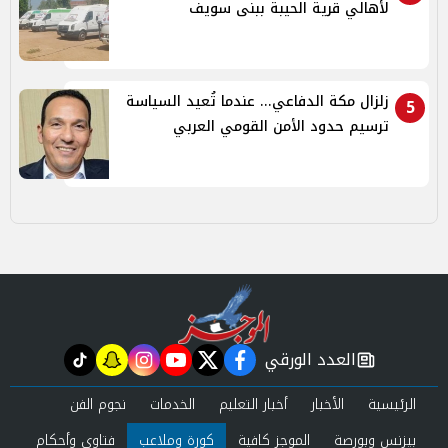
لأهالي قرية الحيبة ببنى سويف
زلزال مكة الدفاعي... عندما تُعيد السياسة
5
ترسيم حدود الأمن القومي العربي
العدد الورقي
tiktok
snapchat
instagram
youtube
twitter
facebook
newspaper
الرئيسية
الأخبار
أخبار التعليم
الخدمات
نجوم الفن
بيزنس وبورصة
الموجز كافية
كورة وملاعب
فتاوى وأحكام