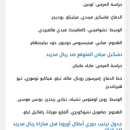
حراسة المرمى: لونين.
الدفاع: فاسكيز، ميندي، ميليتاو، روديجر.
الوسط: تشواميني، كامافينجا، فيدي فالفيردي.
الهجوم: مبابي، فينيسيوس جونيور، جود بيلينجهام.
تشكيل ميلان المتوقع ضد ريال مدريد
حراسة المرمى: مايك ماينان.
خط الدفاع: إميرسون رويال، مالك ثياو، فيكايو توموري، ثيو
هيرنانديز.
الوسط: روبن لوفتوس تشيك، تياني ريندرز، يونس موسى.
الهجوم: صامويل تشوكويزي، ألفارو موراتا، رافائيل لياو.
جدول ترتيب دوري أبطال أوروبا قبل مباراة ريال مدريد
ضد ميلان