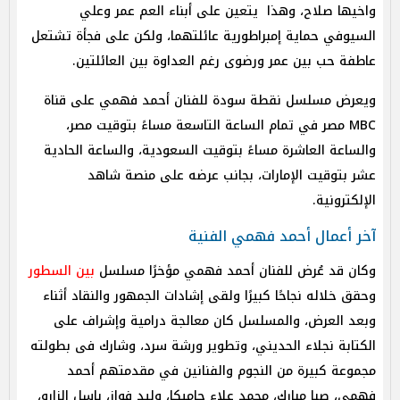
واخيها صلاح، وهذا يتعين على أبناء العم عمر وعلي
السيوفي حماية إمبراطورية عائلتهما، ولكن على فجأة تشتعل
عاطفة حب بين عمر ورضوى رغم العداوة بين العائلتين.
ويعرض مسلسل نقطة سودة للفنان أحمد فهمي على قناة
MBC مصر في تمام الساعة التاسعة مساءً بتوقيت مصر،
والساعة العاشرة مساءً بتوقيت السعودية، والساعة الحادية
عشر بتوقيت الإمارات، بجانب عرضه على منصة شاهد
الإلكترونية.
آخر أعمال أحمد فهمي الفنية
وكان قد عُرض للفنان أحمد فهمي مؤخرًا مسلسل
بين السطور
وحقق خلاله نجاحًا كبيرًا ولقى إشادات الجمهور والنقاد أثناء
وبعد العرض، والمسلسل كان
معالجة درامية وإشراف على
الكتابة نجلاء الحديني، وتطوير ورشة سرد، وشارك فى بطولته
مجموعة كبيرة من النجوم والفنانين في مقدمتهم أحمد
فهمي، صبا مبارك، محمد علاء چاميكا، وليد فواز، باسل الزارو،