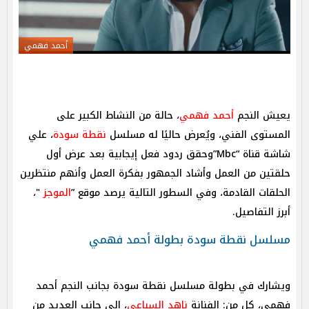
أحمد فهمي
يعيش النجم
أحمد فهمي
، حالة من النشاط الكبير على
المستوى الفني، ويُعرض حاليًا له مسلسل
نقطة سودة
، علي
شاشة قناة “Mbc”وحقق ردود فعل إيجابية بعد عرض أول
حلقتين من العمل وأشاد الجمهور بفكرة العمل وأنهم منتظرين
الحلقات القادمة، وفي السطور التالية يرصد موقع ”
الموجز
"،
أبرز التفاصيل.
مسلسل نقطة سودة بطولة أحمد فهمي
ويشارك في بطولة مسلسل نقطة سودة بجانب النجم أحمد
فهمي، كل من: الفنانة
ناهد السباعي
، إلى جانب العديد من