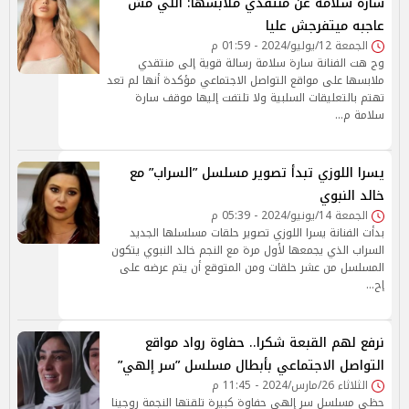
سارة سلامة عن منتقدي ملابسها: اللي مش
عاجبه ميتفرجش عليا
الجمعة 12/يوليو/2024 - 01:59 م
وج هت الفنانة سارة سلامة رسالة قوية إلى منتقدي
ملابسها على مواقع التواصل الاجتماعي مؤكدة أنها لم تعد
تهتم بالتعليقات السلبية ولا تلتفت إليها موقف سارة
سلامة م…
يسرا اللوزي تبدأ تصوير مسلسل ”السراب” مع
خالد النبوي
الجمعة 14/يونيو/2024 - 05:39 م
بدأت الفنانة يسرا اللوزي تصوير حلقات مسلسلها الجديد
السراب الذي يجمعها لأول مرة مع النجم خالد النبوي يتكون
المسلسل من عشر حلقات ومن المتوقع أن يتم عرضه على
إح…
نرفع لهم القبعة شكرا.. حفاوة رواد مواقع
التواصل الاجتماعي بأبطال مسلسل ”سر إلهي”
الثلاثاء 26/مارس/2024 - 11:45 م
حظى مسلسل سر إلهي حفاوة كبيرة تلقتها النجمة روجينا