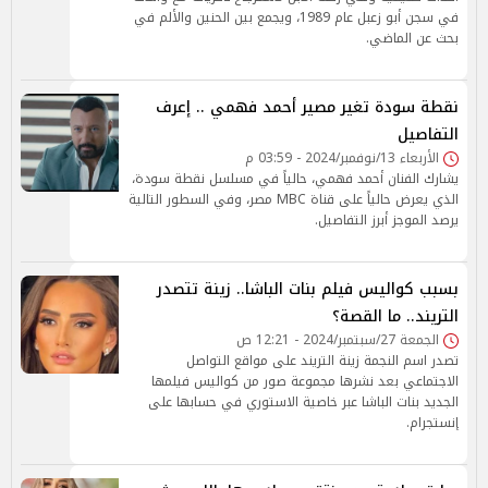
في سجن أبو زعبل عام 1989، ويجمع بين الحنين والألم في
بحث عن الماضي.
نقطة سودة تغير مصير أحمد فهمي .. إعرف
التفاصيل
الأربعاء 13/نوفمبر/2024 - 03:59 م
يشارك الفنان أحمد فهمي، حالياً في مسلسل نقطة سودة،
الذي يعرض حالياً على قناة MBC مصر، وفي السطور التالية
يرصد الموجز أبرز التفاصيل.
بسبب كواليس فيلم بنات الباشا.. زينة تتصدر
التريند.. ما القصة؟
الجمعة 27/سبتمبر/2024 - 12:21 ص
تصدر اسم النجمة زينة التريند على مواقع التواصل
الاجتماعي بعد نشرها مجموعة صور من كواليس فيلمها
الجديد بنات الباشا عبر خاصية الاستوري في حسابها على
إنستجرام.