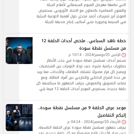
التي نظمها مهرجان الفيوم السينمائي لأفلام البيئة
والفنون المعاصرة بالتعاون مع الاتحاد الأوروبي، يستعرض
الموجز أبرز تصريحات أحمد مجدي حول أهمية التوعية البيئية
في السينما وضرورة تبني أساليب إنتاج صديقة للبيئة
خطة ناهد السباعي.. ملخص أحداث الحلقة 12
من مسلسل نقطة سودة
الإثنين 25/نوفمبر/2024 - 10:14 م
تستمر أحداث مسلسل نقطة سودة في جذب الأنظار
بتطورات درامية مثيرة، حيث تزداد التوترات بين الشخصيات
ويصبح كل قرار مصيريًا، تتشابك العلاقات والأحداث، مما يزيد
من حدة الصراع الداخلي والخارجي بين أفراد العائلة. ومع
تصاعد التشويق والغموض، يترقب الجمهور ما ستكشفه كل
حلقة جديدة، يستعرض الموجز أحداث الحلقة 12 فيما يلي.
موعد عرض الحلقة 9 من مسلسل نقطة سودة..
إليكم التفاصيل
الأربعاء 20/نوفمبر/2024 - 04:24 م
يترقب جمهور مسلسل نقطة سودة عرض الحلقة التاسعة،
حيث تزداد الأحداث إثارة وتشويقًا مع كل حلقة جديدة، بعد