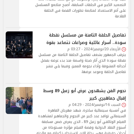
التصعيد الكبير في الحلقات السابقة، أصبح متابعو المسلسل
على أتم الاستعداد لمتابعة تطورات القصة في الحلقة
القادمة
تفاصيل الحلقة الثامنة من مسلسل نقطة
سودة.. أسرار عائلية وصراعات تتصاعد بقوة
الأربعاء 20/نوفمبر/2024 - 03:27 م
يترقب الجمهور بشغف تفاصيل الحلقة الثامنة من مسلسل
نقطة سودة الذي أثار ضجة واسعة منذ بدء عرضه بفضل
أحداثه المشوقة وأداء نجومه المميز، وفيما يلي ننشر
تفاصيل الحلقة وموعد عرضها.
نجوم الفن يشهدون عرض أبو زعبل 89 وسط
إقبال جماهيري كبير
السبت 16/نوفمبر/2024 - 04:29 م
في أمسية سينمائية ساحرة، شهد مهرجان القاهرة
السينمائي توافد عدد كبير من النجوم والجماهير لمشاهدة
الفيلم الوثائقي أبو زعبل 89 ، الذي يعرض ضمن مسابقة
أسبوع النقاد الدولية وقصة الفيلم مؤثرة مستوحاة من
أحداث حقيقية وهي رحلة الابن لاسترجاع ذكرياته مع والدته