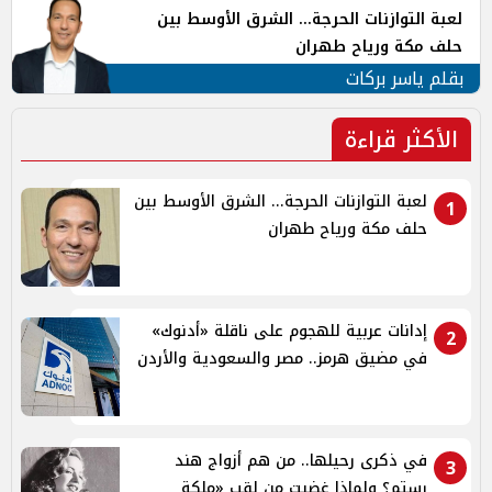
لعبة التوازنات الحرجة... الشرق الأوسط بين
حلف مكة ورياح طهران
بقلم ياسر بركات
الأكثر قراءة
لعبة التوازنات الحرجة... الشرق الأوسط بين
1
حلف مكة ورياح طهران
إدانات عربية للهجوم على ناقلة «أدنوك»
2
في مضيق هرمز.. مصر والسعودية والأردن
في ذكرى رحيلها.. من هم أزواج هند
3
رستم؟ ولماذا غضبت من لقب «ملكة