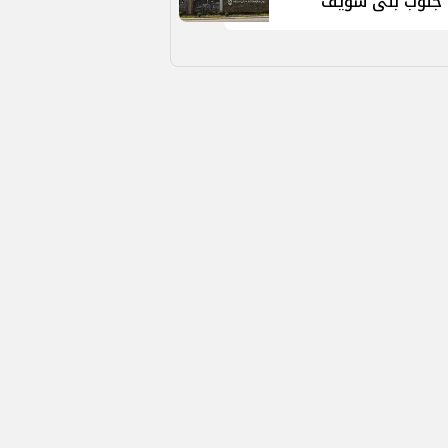
جنوب بنى سويف