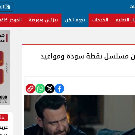
ال
ات
ار التعليم
الخدمات
نجوم الفن
بيزنس وبورصة
الموجز كافي
يل أحداث الحلقة 14 من مسلسل نقطة سودة ومواعيد
مق
عربد
درس 