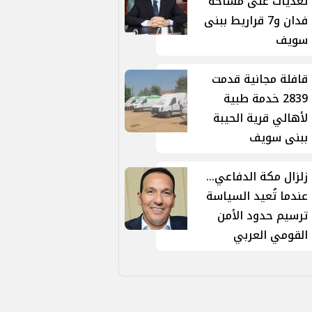
تعديات على مساحة
فدان و7 قراريط ببنى
سويف
قافلة مجانية قدمت
2839 خدمة طبية
لأهالي قرية الحيبة
ببنى سويف
زلزال مكة الدفاعي...
عندما تُعيد السياسة
ترسيم حدود الأمن
القومي العربي