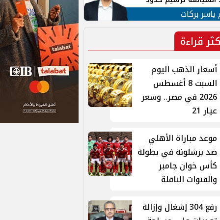
ن القومي العربي
 ياسر بركات
كثر قراءة
أسعار الذهب اليوم
السبت 8 أغسطس
2026 في مصر.. وسعر
عيار 21
موعد مباراة الأهلي
ضد برشلونة في بطولة
كأس خوان جامبر
والقنوات الناقلة
رفع 304 إشغال وإزالة