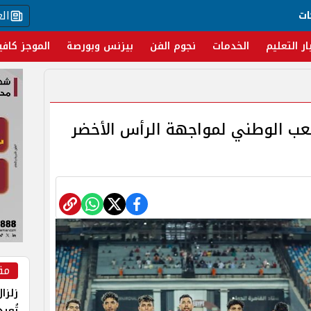
ال
ات
ار التعليم
الخدمات
نجوم الفن
بيزنس وبورصة
الموجز كافي
عب الوطني لمواجهة الرأس الأخضر
مق
زلزا
تُعي