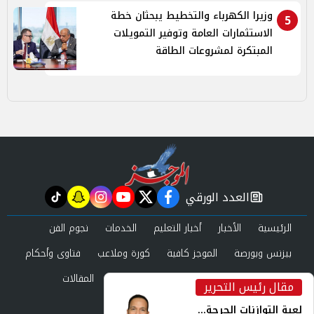
وزيرا الكهرباء والتخطيط يبحثان خطة
5
الاستثمارات العامة وتوفير التمويلات
المبتكرة لمشروعات الطاقة
العدد الورقي
tiktok
snapchat
instagram
youtube
twitter
facebook
newspaper
الرئيسية
الأخبار
أخبار التعليم
الخدمات
نجوم الفن
بيزنس وبورصة
الموجز كافية
كورة وملاعب
فتاوى وأحكام
صحة وجمال
عرب وعالم
حوادث ومحاكم
المقالات
مقال رئيس التحرير
inst
العدد الورقي
لعبة التوازنات الحرجة...