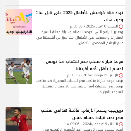
تردد قناة كراميش للأطفال 2025 على نايل سات
وعرب سات
الجمعة 10/يناير/2025 - 05:03 م
وتعتبر البرامج التي تعرضها القناة وسيلة فعالة لتنمية
المهارات والمعرفة لدى الأطفال، مما يعزز من أهميتها في
عالم الإعلام المخصص للأطفال.
موعد مباراة منتخب مصر للشباب ضد تونس
لحسم التأهل لأمم أفريقيا
الإثنين 25/نوفمبر/2024 - 03:38 م
نرصد موعد مباراة منتخب مصر للشباب المصيرية ضد منتخب
تونس في تصفيات أمم أفريقيا تحت 20 سنة والتشكيل
المتوقع للمباراة
تريزيجيه يحطم الأرقام.. قائمة هدافي منتخب
مصر تحت قيادة حسام حسن
الثلاثاء 19/نوفمبر/2024 - 09:06 م
أصبح محمود حسن تريزيجيه، أحد الأعمدة الرئيسية في