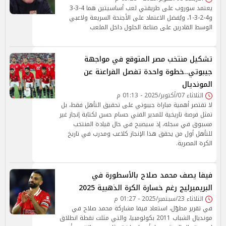
يعتمد سوروب على طريقتي لعب أساسيتين هما 4-3-3
و4-2-3-1، ويُفضل الاعتماد على الأجنحة السريعة ولاعبي
الوسط القادرين على صناعة الحلول داخل الملعب
تشكيل منتخب مصر المتوقع في مواجهة
جيبوتي..خطوة واحدة تفصل الفراعنة عن
المونديال
الثلاثاء 07/أكتوبر/2025 - 01:13 م
لا تقتصر أهمية مباراة جيبوتي على تحقيق التأهل فقط، بل
تمثل فرصة تاريخية للمدير الفني حسام حسن لكتابة إنجاز غير
مسبوق في سجله، إذ سيصبح في حال قيادة المنتخب
للتأهل أول من يحقق هذا الإنجاز كلاعب ومدرب في تاريخ
الكرة المصرية.
فيفا يصف محمد صلاح بالأسطورة في
البريميرليج رغم خسارة الكرة الذهبية 2025
الثلاثاء 23/سبتمبر/2025 - 01:27 م
في تقرير مطوّل، استعاد فيفا مشاركة محمد صلاح في
مونديال الشباب 2011 بكولومبيا، والتي مثلت نقطة انطلاق