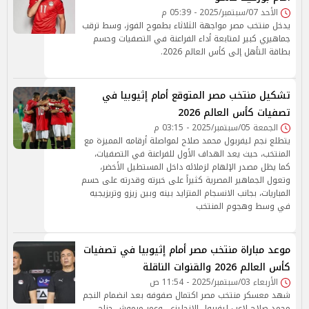
الأحد 07/سبتمبر/2025 - 05:39 م
يدخل منتخب مصر مواجهة الثلاثاء بطموح الفوز، وسط ترقب
جماهيري كبير لمتابعة أداء الفراعنة في التصفيات وحسم
بطاقة التأهل إلى كأس العالم 2026.
تشكيل منتخب مصر المتوقع أمام إثيوبيا في
تصفيات كأس العالم 2026
الجمعة 05/سبتمبر/2025 - 03:15 م
يتطلع نجم ليفربول محمد صلاح لمواصلة أرقامه المميزة مع
المنتخب، حيث يعد الهداف الأول للفراعنة في التصفيات،
كما يظل مصدر الإلهام لزملائه داخل المستطيل الأخضر،
وتعول الجماهير المصرية كثيراً على خبرته وقدرته على حسم
المباريات، بجانب الانسجام المتزايد بينه وبين زيزو وتريزيجيه
في وسط وهجوم المنتخب
موعد مباراة منتخب مصر أمام إثيوبيا في تصفيات
كأس العالم 2026 والقنوات الناقلة
الأربعاء 03/سبتمبر/2025 - 11:54 ص
شهد معسكر منتخب مصر اكتمال صفوفه بعد انضمام النجم
محمد صلاح لاعب ليفربول الإنجليزي، وعمر مرموش جناح