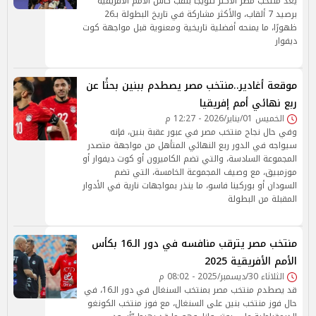
يُعد منتخب مصر الأكثر تتويجًا بلقب كأس الأمم الأفريقية
برصيد 7 ألقاب، والأكثر مشاركة في تاريخ البطولة بـ26
ظهورًا، ما يمنحه أفضلية تاريخية ومعنوية قبل مواجهة كوت
ديفوار
موقعة أغادير..منتخب مصر يصطدم ببنين بحثًا عن
ربع نهائي أمم إفريقيا
الخميس 01/يناير/2026 - 12:27 م
وفي حال نجاح منتخب مصر في عبور عقبة بنين، فإنه
سيواجه في الدور ربع النهائي المتأهل من مواجهة متصدر
المجموعة السادسة، والتي تضم الكاميرون أو كوت ديفوار أو
موزمبيق، مع وصيف المجموعة الخامسة، التي تضم
السودان أو بوركينا فاسو، ما ينذر بمواجهات نارية في الأدوار
المقبلة من البطولة
منتخب مصر يترقب منافسه في دور الـ16 بكأس
الأمم الأفريقية 2025
الثلاثاء 30/ديسمبر/2025 - 08:02 م
قد يصطدم منتخب مصر بمنتخب السنغال في دور الـ16، في
حال فوز منتخب بنين على السنغال، مع فوز منتخب الكونغو