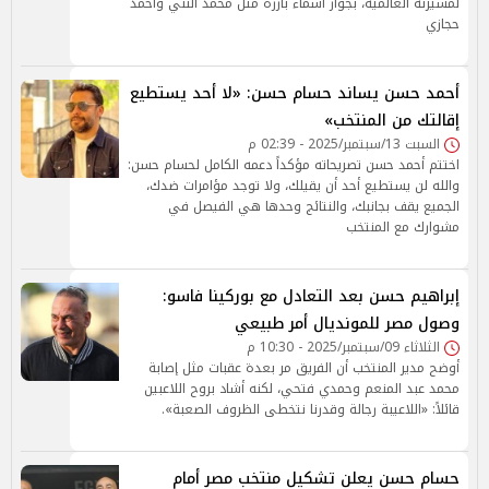
لمسيرته العالمية، بجوار أسماء بارزة مثل محمد النني وأحمد
حجازي
أحمد حسن يساند حسام حسن: «لا أحد يستطيع
إقالتك من المنتخب»
السبت 13/سبتمبر/2025 - 02:39 م
اختتم أحمد حسن تصريحاته مؤكداً دعمه الكامل لحسام حسن:
والله لن يستطيع أحد أن يقيلك، ولا توجد مؤامرات ضدك،
الجميع يقف بجانبك، والنتائج وحدها هي الفيصل في
مشوارك مع المنتخب
إبراهيم حسن بعد التعادل مع بوركينا فاسو:
وصول مصر للمونديال أمر طبيعي
الثلاثاء 09/سبتمبر/2025 - 10:30 م
أوضح مدير المنتخب أن الفريق مر بعدة عقبات مثل إصابة
محمد عبد المنعم وحمدي فتحي، لكنه أشاد بروح اللاعبين
قائلاً: «اللاعيبة رجالة وقدرنا نتخطى الظروف الصعبة».
حسام حسن يعلن تشكيل منتخب مصر أمام