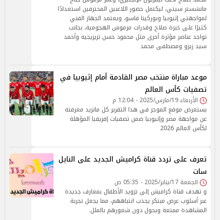
مانشستر سيتي، ليكتمل حضور اللاعبين المحترفين استعدادًا
لمواجهتي إثيوبيا وبوركينا فاسو، ويعتمد الجهاز الفني
كثيرًا على خبرة صلاح وقدرات مرموش الهجومية، بجانب
تواجد عناصر مؤثرة أخرى مثل محمود حسن تريزيجيه وأحمد
سيد زيزو ومصطفى محمد
موعد مباراة منتخب مصر القادمة أمام إثيوبيا في
تصفيات كأس العالم
الأربعاء 19/مارس/2025 - 12:04 م
يستعرض موقع الموجز في هذا التقرير كل ماتريد معرفته
عن مواجهة مصر وإثيوبيا ضمن تصفيات إفريقيا المؤهلة
لكأس العالم 2026
تعرف على تردد قناة كراميش الجديد على النايل
سات
الجمعة 17/يناير/2025 - 05:35 ص
و تهدف قناة كراميش إلى تزويد الأطفال بمعارف جديدة
عبر أسلوب عرض مبتكر يجذب انتباههم، مما يجعل تجربة
المشاهدة ممتعة ويحول دون شعورهم بالملل.