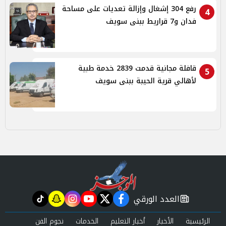
رفع 304 إشغال وإزالة تعديات على مساحة
4
فدان و7 قراريط ببنى سويف
قافلة مجانية قدمت 2839 خدمة طبية
5
لأهالي قرية الحيبة ببنى سويف
العدد الورقي
tiktok
snapchat
instagram
youtube
twitter
facebook
newspaper
الرئيسية
الأخبار
أخبار التعليم
الخدمات
نجوم الفن