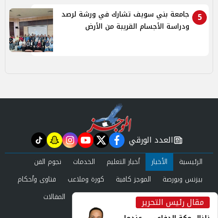
جامعة بني سويف تشارك في ورشة لرصد
5
ودراسة الأجسام القريبة من الأرض
العدد الورقي
tiktok
snapchat
instagram
youtube
twitter
facebook
newspaper
الرئيسية
الأخبار
أخبار التعليم
الخدمات
نجوم الفن
بيزنس وبورصة
الموجز كافية
كورة وملاعب
فتاوى وأحكام
صحة وجمال
عرب وعالم
حوادث ومحاكم
المقالات
مقال رئيس التحرير
inst
العدد الورقي