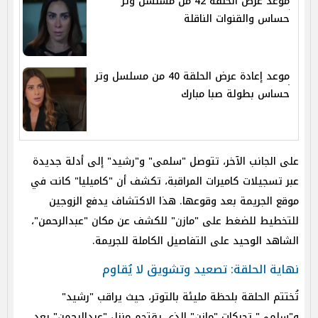
موعد عرض الحلقة 42 من مسلسل وتر
حساس والقنوات الناقلة
موعد إعادة عرض الحلقة 40 من مسلسل وتر
حساس بطولة صبا مبارك
على الجانب الآخر، تتوصل "سلمى" و"رشيد" إلى أدلة جديدة
عبر تسجيلات كاميرات المراقبة، تكشف أن "كاميليا" كانت في
موقع الجريمة بعد وقوعها. هذا الاكتشاف يدفع الزوجين
للتخطيط للضغط على "مازن" للكشف عن مكان "عبدالرحمن"،
الشاهد الوحيد على التفاصيل الكاملة للجريمة.
نهاية الحلقة: تصعيد وتشويق لا يُقاوم
تُختتم الحلقة بلحظة مليئة بالتوتر، حيث يراقب "رشيد"
و"سلمى" تحركات "مازن" الذي يقتحم منزل "عبدالرحمن" بعد