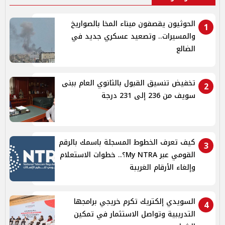
الحوثيون يقصفون ميناء المخا بالصواريخ
1
والمسيرات.. وتصعيد عسكري جديد في
الضالع
تخفيض تنسيق القبول بالثانوي العام ببنى
2
سويف من 236 إلى 231 درجة
كيف تعرف الخطوط المسجلة باسمك بالرقم
3
القومي عبر My NTRA؟.. خطوات الاستعلام
وإلغاء الأرقام الغريبة
السويدي إلكتريك تكرم خريجي برامجها
4
التدريبية وتواصل الاستثمار في تمكين