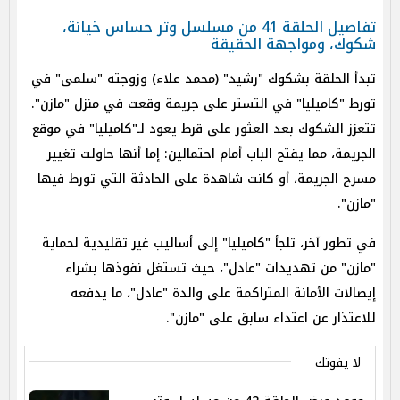
تفاصيل الحلقة 41 من مسلسل وتر حساس خيانة،
شكوك، ومواجهة الحقيقة
تبدأ الحلقة بشكوك "رشيد" (محمد علاء) وزوجته "سلمى" في
تورط "كاميليا" في التستر على جريمة وقعت في منزل "مازن".
تتعزز الشكوك بعد العثور على قرط يعود لـ"كاميليا" في موقع
الجريمة، مما يفتح الباب أمام احتمالين: إما أنها حاولت تغيير
مسرح الجريمة، أو كانت شاهدة على الحادثة التي تورط فيها
"مازن".
في تطور آخر، تلجأ "كاميليا" إلى أساليب غير تقليدية لحماية
"مازن" من تهديدات "عادل"، حيث تستغل نفوذها بشراء
إيصالات الأمانة المتراكمة على والدة "عادل"، ما يدفعه
للاعتذار عن اعتداء سابق على "مازن".
لا يفوتك