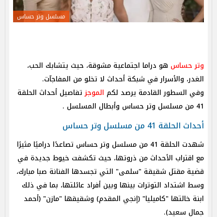
مسلسل وتر حساس
وتر حساس
هو دراما اجتماعية مشوقة، حيث يتشابك الحب،
الغدر، والأسرار في شبكة أحداث لا تخلو من المفاجآت.
وفي السطور القادمة يرصد لكم
الموجز
تفاصيل أحداث الحلقة
41 من مسلسل وتر حساس وأبطال المسلسل .
أحداث الحلقة 41 من مسلسل وتر حساس
شهدت الحلقة 41 من مسلسل وتر حساس تصاعدًا دراميًا مثيرًا
مع اقتراب الأحداث من ذروتها، حيث تكشفت خيوط جديدة في
قضية مقتل شقيقة "سلمى" التي تجسدها الفنانة صبا مبارك،
وسط اشتداد التوترات بينها وبين أفراد عائلتها، بما في ذلك
ابنة خالتها "كاميليا" (إنجي المقدم) وشقيقها "مازن" (أحمد
جمال سعيد).