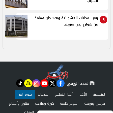
الشباب
رفع المطبات العشوائية و120 طن قمامة
5
من شوارع بنى سويف
العدد الورقي
tiktok
snapchat
instagram
youtube
twitter
facebook
newspaper
الرئيسية
الأخبار
أخبار التعليم
الخدمات
نجوم الفن
بيزنس وبورصة
الموجز كافية
كورة وملاعب
فتاوى وأحكام
صحة وجمال
عرب وعالم
حوادث ومحاكم
المقالات