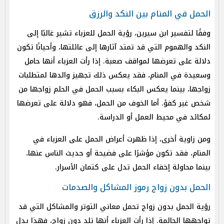
الحمل في المنام بين النكد والرزق
وفقًا لتفسير ابن سيرين، رؤية الحمل للعزباء تشير غالبًا إلى
النكد والهموم التي قد تمتد آثارها إلى عائلتها، وأحيانًا تكون
دلالة على تعرضها لمواقف صعبة. إذا رأت العزباء أنها حامل
وسعيدة في المنام، فقد يعكس ذلك تجهيز والدها لمتطلبات
زواجها، بينما يعكس البكاء بسبب الحمل في الحلم زواجها من
شخص غير كفؤ. أما الخوف من الحمل، فهو دلالة على تعرضها
لمكائد في محيط العمل أو الدراسة.
ومن زاوية أخرى، إذا ظهرت أعراض الحمل على العزباء في
المنام، فقد تكون مؤشرًا على فضيحة أو حديث الناس عنها،
بينما محاولة إخفاء الحمل تدل على كتمان الأسرار.
الحمل بدون زواج رموز المشاكل والصدمات
رؤية الحمل بدون زواج تحمل معاني التوتر والمشاكل التي قد
تواجهها الحالمة. إذا رأت العزباء أنها تلد دون زواج، فهذا يدل