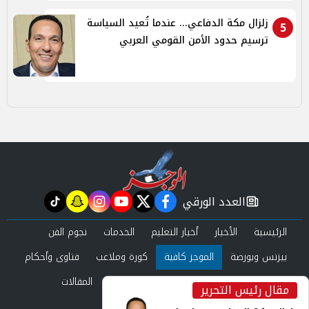
زلزال مكة الدفاعي... عندما تُعيد السياسة
5
ترسيم حدود الأمن القومي العربي
العدد الورقي
tiktok
snapchat
instagram
youtube
twitter
facebook
newspaper
الرئيسية
الأخبار
أخبار التعليم
الخدمات
نجوم الفن
بيزنس وبورصة
الموجز كافية
كورة وملاعب
فتاوى وأحكام
صحة وجمال
عرب وعالم
حوادث ومحاكم
المقالات
مقال رئيس التحرير
inst
العدد الورقي