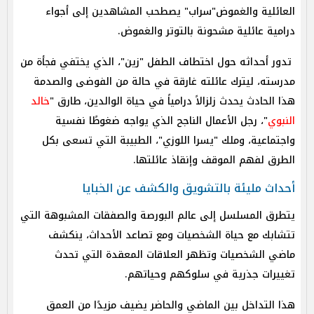
العائلية والغموض"سراب" يصطحب المشاهدين إلى أجواء
درامية عائلية مشحونة بالتوتر والغموض.
تدور أحداثه حول اختطاف الطفل "زين"، الذي يختفي فجأة من
مدرسته، ليترك عائلته غارقة في حالة من الفوضى والصدمة
هذا الحادث يحدث زلزالاً درامياً في حياة الوالدين، طارق "
خالد
النبوي
"، رجل الأعمال الناجح الذي يواجه ضغوطًا نفسية
واجتماعية، وملك "يسرا اللوزي"، الطبيبة التي تسعى بكل
الطرق لفهم الموقف وإنقاذ عائلتها.
أحداث مليئة بالتشويق والكشف عن الخبايا
يتطرق المسلسل إلى عالم البورصة والصفقات المشبوهة التي
تتشابك مع حياة الشخصيات ومع تصاعد الأحداث، ينكشف
ماضي الشخصيات وتظهر العلاقات المعقدة التي تحدث
تغييرات جذرية في سلوكهم وحياتهم.
هذا التداخل بين الماضي والحاضر يضيف مزيدًا من العمق