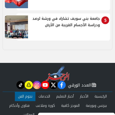
جامعة بني سويف تشارك في ورشة لرصد
5
ودراسة الأجسام القريبة من الأرض
العدد الورقي
tiktok
snapchat
instagram
youtube
twitter
facebook
newspaper
الرئيسية
الأخبار
أخبار التعليم
الخدمات
نجوم الفن
بيزنس وبورصة
الموجز كافية
كورة وملاعب
فتاوى وأحكام
صحة وجمال
عرب وعالم
حوادث ومحاكم
المقالات