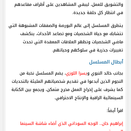
والتشويق للعمل، ليبقي المشاهدين على أطراف مقاعدهم
في انتظار كل حلقة جديدة.
يتطرق المسلسل إلى عالم البورصة والصفقات المشبوهة التي
تتشابك مع حياة الشخصيات ومع تصاعد الأحداث، ينكشف
ماضي الشخصيات وتظهر العلاقات المعقدة التي تحدث
تغييرات جذرية في سلوكهم وحياتهم.
ٲبطال المسلسل
بجانب خالد النبوي و
يسرا اللوزي
، يضم المسلسل نخبة من
النجوم الذين أبدعوا في تقديم شخصياتهم المليئة بالتحديات
كما يشرف على إخراج العمل مخرج متمكن، ويجمع بين الكتابة
السينمائية الراقية والإنتاج الاحترافي.
اقرٲ ٲيضاً:
إبراهيم خان.. الوجه السوداني الذي أضاء شاشة السينما