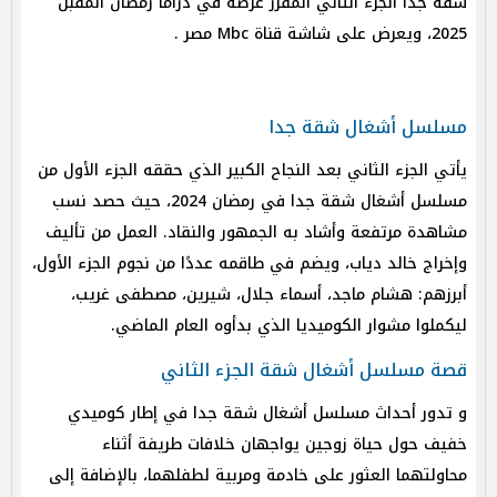
شقة جدا الجزء الثاني المقرر عرضه في دراما رمضان المقبل
2025، ويعرض على شاشة قناة Mbc مصر .
مسلسل أشغال شقة جدا
يأتي الجزء الثاني بعد النجاح الكبير الذي حققه الجزء الأول من
مسلسل أشغال شقة جدا في رمضان 2024، حيث حصد نسب
مشاهدة مرتفعة وأشاد به الجمهور والنقاد. العمل من تأليف
وإخراج خالد دياب، ويضم في طاقمه عددًا من نجوم الجزء الأول،
أبرزهم: هشام ماجد، أسماء جلال، شيرين، مصطفى غريب،
ليكملوا مشوار الكوميديا الذي بدأوه العام الماضي.
قصة مسلسل أشغال شقة الجزء الثاني
و تدور أحداث مسلسل أشغال شقة جدا في إطار كوميدي
خفيف حول حياة زوجين يواجهان خلافات طريفة أثناء
محاولتهما العثور على خادمة ومربية لطفلهما، بالإضافة إلى