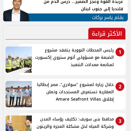
عربدة القوة وعجز الضمير... درس الدم من
قلنديا إلى جنوب لبنان
بقلم ياسر بركات
الأكثر قراءة
رئيس المحطات النووية يتفقد مشروع
1
الضبعة مع مسؤولي أتوم ستروي إكسبورت
لمتابعة معدلات التنفيذ
خلال زيارة لمشروع "سولاري"، مصر إيطاليا
2
العقارية تستعرض المستجدات وتعلن
إطلاق Amare Seafront Villas
محافظ بنى سويف: تكليف رؤساء المدن
3
وشركة المياه لحل مشكلة العجرة والزيتون