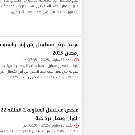
يضم مسلسل لام شمسية كوكبة من النجوم، على رأس
خليل، الفنان أحمد السعدني، يسرا اللوزي، وعدد كبير
يقدمون أداءً متميزًا في هذا العمل الدرامي.
موعد عرض مسلسل إش إش والقنوات ا
رمضان 2025
الأحد 23/مارس/2025 - 07:35 ص
يترقب جمهور عشاق المسلسلات الرمضانية مواعي
بطولة مي عمر، حيث يعد العمل من أبرز الأعمال الدرا
المشاهدين منذ بداية عرضه في رمضان 2025
م
الوزان ونصار يرد حنة
الأحد 23/مارس/2025 - 05:20 ص
شهدت الحلقة 22 من مس