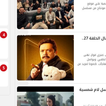
مية علي موقع
م مونتاج من مسلسل
4
تفاصيل مسلسل شهادة معاملة أطفال الحلقة 27..
 صبري فواز، نهى
د لطفي. ويواصل
جآت. تابعونا لمزيد من
5
لحلقة 11 من مسلسل لام شمسية