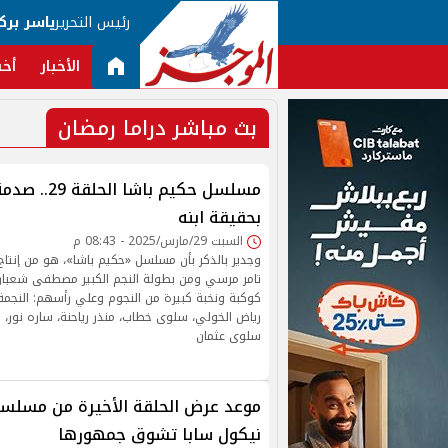
رئيس التحرير
ياسر برك
الأخبار
أخب
بث مباشر دراما رمضان
مسلسل حكيم با
بحقيقة ابنه
السبت 29/مارس/2025 - 08:43 م
وجدير بالذكر بأن مسلسل «حكيم باشا»، هو من إنتا
تامر مرسي ومن بطولة النجم الكبير مصطفى شعبا
كوكبة ونخبة كبيرة من النجوم وعلي رأسهم: النجمة س
رياض الخولي، سلوى خطاب، منذر رياحنة، ساره نور، 
سلوى عثمان
موعد عرض الحلقة الأخيرة من مسلسل 
نيكول سابا تشوق جمهورها