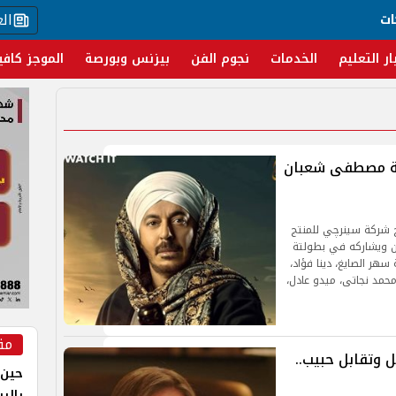
ال
ات
ار التعليم
الخدمات
نجوم الفن
بيزنس وبورصة
الموجز كافي
شا الحلقة 29.. صدمة مصطفى شعبان
ج شركة سينرچي للمنتج
ن ويشاركه في بطولتة
هر الصايغ، دينا فؤاد،
محمد نجاتى، ميدو عادل،
مق
وتقابل حبيب..
حين 
بالر