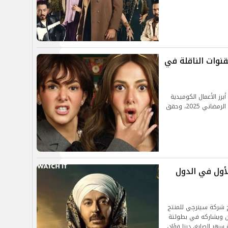
نوات الناقلة في
رز الأعمال الكوميدية
القصيرة التي تعرض في النصف الثاني من الموسم الرمضاني 2025، وحقق
أول في الدول
ج شركة سينرچي للمنتج
ن ويشاركه في بطولتة
هر الصايغ، دينا فؤاد،