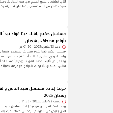
اللي أصابته، واجتمع الجميع في بيت العتاولة، وحنّة 
سوف تغادر من المستشفى، وكما أعلن نصار إنه ردّ 
مسلسل حكيم باشا.. دينا فؤاد تبدأ 
بأوامر مصطفى شعبان
الأحد 23/مارس/2025 - 01:20 ص
مسلسل حكيم باشا يقوم ببطولته مصطفى شعبان، دي
رياض الخولي، سلوى خطاب، أحمد فؤاد سليم، أحمد 
والعمل من تأليف محمد الشواف وإخراج أحمد خالد 
قناتي الحياة وcbc وذلك بالتزامن مع عرضه حصريًا على منصة watch it.
موعد إعادة مسلسل سيد الناس والقن
رمضان 2025
السبت 22/مارس/2025 - 11:38 م
يبحث المشاهدين عن مواعيد إعادة مسلسل سيد الن
الذي يعرض في الموسم ا