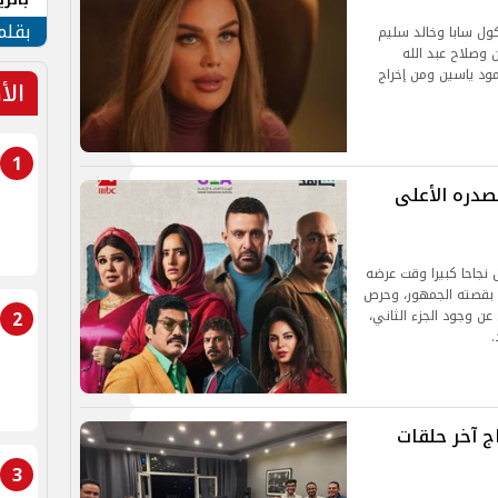
الهو
بقلم
ول سابا وخالد سليم
صلاح عبد الله
ود ياسين ومن إخراج
الأ
1
2 يحتفلون بتصدره الأعلى
 نجاحا كبيرا وقت عرضه
ارتبط بقصته الجمهور، وحرص
2
يتم الإعلان عن وجود الجزء الثاني،
.
 آخر حلقات
3