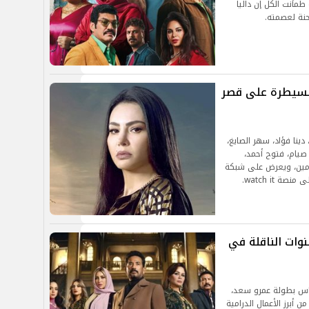
طمأنت الكل إن داليا
حنة لعصمته.
السيطرة على قصر
نا فؤاد، سهر الصايغ،
صيام، فتوح أحمد،
أمين، ويعرض على شبكة
وات الناقلة في
اس بطولة عمرو سعد،
لرمضاني 2025، حيث يعد من أبرز الأعمال الدرامية