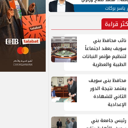
ية في الشارع التركي
 ياسر بركات
كثر قراءة
نائب محافظ بني
سويف يعقد اجتماعاً
لتنظيم مؤتمر النباتات
الطبية والعطرية
محافظ بنى سويف
يعتمد نتيجة الدور
الثاني للشهادة
الإعدادية
رئيس جامعة بني