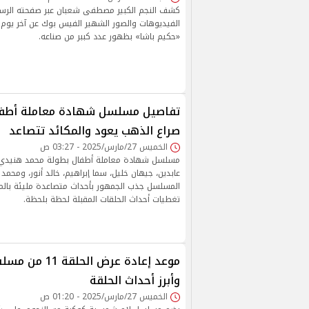
كشف النجم الكبير مصطفى شعبان عبر صفحته الرس
الفيديوهات والصور الشهير الفيس بوك عن آخر يو
«حكيم باشا» بظهور عدد كببر من صناعه.
صراع الذهب يعود والمكائد تتصاعد
الخميس 27/مارس/2025 - 03:27 ص
مسلسل شهادة معاملة أطفال بطولة محمد هنيدي،
عابدين، جيهان خليل، سما إبراهيم، خالد أنور، ومحم
المسلسل جذب الجمهور بأحداث متصاعدة مليئة بالمفا
تغطيات أحداث الحلقات المقبلة لحظة بلحظة.
موعد إعادة عرض ا
وأبرز أحداث الحلقة
الخميس 27/مارس/2025 - 01:20 ص