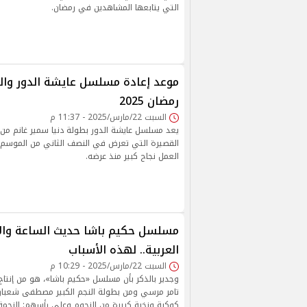
التي يتابعها المشاهدين في رمضان.
موعد إعادة مسلسل عايشة الدور والق
رمضان 2025
السبت 22/مارس/2025 - 11:37 م
يعد مسلسل عايشة الدور بطولة دنيا سمير غانم من أب
العمل نجاح كبير منذ عرضه.
مسلسل حكيم باشا حديث الساعة وال
العربية.. لهذه الأسباب
السبت 22/مارس/2025 - 10:29 م
وجدير بالذكر بأن مسلسل «حكيم باشا»، هو من إنتا
تامر مرسي ومن بطولة النجم الكبير مصطفى شعبا
كوكبة ونخبة كبيرة من النجوم وعلي رأسهم: النجمة س