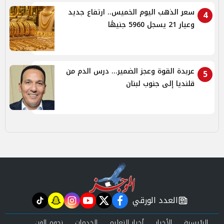
سعر الذهب اليوم الخميس.. ارتفاع جديد
4
وعيار 21 يسجل 5960 جنيهًا
عربدة القوة وعجز الضمير... درس الدم من
5
قلنديا إلى جنوب لبنان
العدد الورقي
tiktok
snapchat
instagram
youtube
twitter
facebook
newspaper
الرئيسية
الأخبار
أخبار التعليم
الخدمات
نجوم الفن