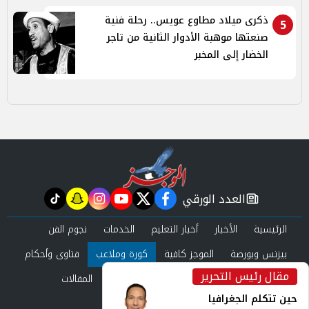
ذكرى ميلاد مطاوع عويس.. رحلة فنية
5
صنعتها موهبة الأدوار الثانية من تاجر
الخضار إلى المخبر
العدد الورقي
tiktok
snapchat
instagram
youtube
twitter
facebook
newspaper
الرئيسية
الأخبار
أخبار التعليم
الخدمات
نجوم الفن
بيزنس وبورصة
الموجز كافية
كورة وملاعب
فتاوى وأحكام
مقال رئيس التحرير
صحة وجمال
عرب وعالم
حوادث ومحاكم
المقالات
inst
حين تتكلم الجغرافيا
العدد الورقي