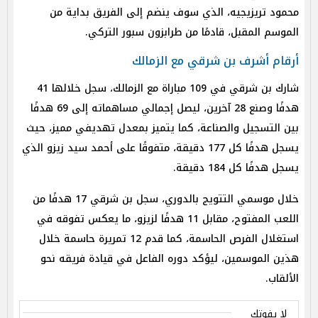
محمود تريزيجيه، الذي سوف ينضم إلى الفريق بداية من
الموسم المقبل، قادمًا من طرابزون سبور التركي.
أرقام أشرف بن شرقي مع الزمالك
شارك بن شرقي في 109 مباراة مع الزمالك، سجل خلالها 41
هدفًا وصنع 28 آخرين، ليصل إجمالي مساهماته إلى 69 هدفًا
بين التسجيل والصناعة، كما يتميز بمعدل تهديفي مميز، حيث
يسجل هدفًا كل 177 دقيقة، متفوقًا على أحمد سيد زيزو الذي
يسجل هدفًا كل 184 دقيقة.
خلال موسمي التتويج بالدوري، سجل بن شرقي 17 هدفًا من
اللعب المفتوح، مقابل 11 هدفًا لزيزو، ما يعكس تفوقه في
استغلال الفرص الحاسمة، كما قدم 12 تمريرة حاسمة خلال
هذين الموسمين، ليؤكد دوره الفاعل في قيادة فريقه نحو
الألقاب.
لا يفوتك