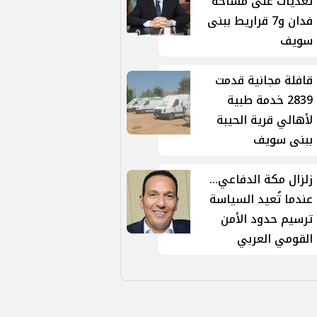
تعديات على مساحة
فدان و7 قراريط ببنى
سويف
قافلة مجانية قدمت
2839 خدمة طبية
لأهالي قرية الحيبة
ببنى سويف
زلزال مكة الدفاعي...
عندما تُعيد السياسة
ترسيم حدود الأمن
القومي العربي