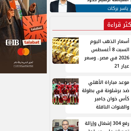
ن القومي العربي
 ياسر بركات
كثر قراءة
أسعار الذهب اليوم
السبت 8 أغسطس
2026 في مصر.. وسعر
عيار 21
موعد مباراة الأهلي
ضد برشلونة في بطولة
كأس خوان جامبر
والقنوات الناقلة
رفع 304 إشغال وإزالة