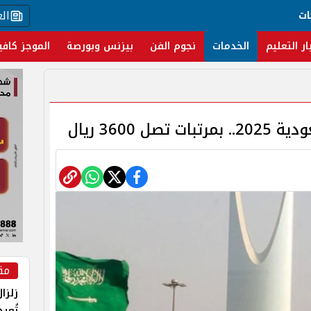
ال
ات
ار التعليم
الخدمات
نجوم الفن
بيزنس وبورصة
الموجز كافي
3600 ريال
مق
زلزا
تُعي