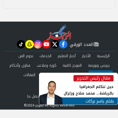
العدد الورقي
tiktok
snapchat
instagram
youtube
twitter
facebook
newspaper
الرئيسية
الأخبار
أخبار التعليم
الخدمات
نجوم الفن
بيزنس وبورصة
الموجز كافية
كورة وملاعب
فتاوى وأحكام
صحة وجمال
عرب وعالم
حوادث ومحاكم
المقالات
مقال رئيس التحرير
inst
العدد الورقي
حين تتكلم الجغرافيا
بالرياضة... محمد صلاح وزلزال
من نحن
سياسة الخصوصية
اتصل بنا
الهوية في الشارع التركي
بقلم ياسر بركات
©2024 الموجز All Rights Reserved.
Powered by