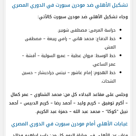
تشكيل الأهلي ضد مودرن سبورت في الدوري المصري
وجاء تشكيل الأهلي ضد مودرن سبورت كالآتي:
حراسة المرمى: مصطفى شوبير.
خط الدفاع: محمد هاني – رامي ربيعة – مصطفى
العش.
خط الوسط: مروان عطية – عمرو السولية – أفشة –
عمر الساعي.
خط الهجوم: إمام عاشور – نيتس جراديشار – حسين
الشحات.
وجلس على مقاعد البدلاء كل من: محمد الشناوي – عمر كمال
– أكرم توفيق – كريم وليد – أحمد رضا – كريم الدبيس – أحمد
نبيل "كوكا" – محمد عبد الله – حمزة عبد الكريم.
غيابات الأهلي أمام مودرن سبورت في الدوري المصري
وغاب عن الأهلي في مباراة اليوم كل من: ياسر إبراهيم وخالد