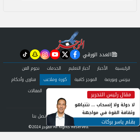
العدد الورقي
tiktok
snapchat
instagram
youtube
twitter
facebook
newspaper
الرئيسية
الأخبار
أخبار التعليم
الخدمات
نجوم الفن
بيزنس وبورصة
الموجز كافية
كورة وملاعب
فتاوى وأحكام
صحة وجمال
عرب وعالم
حوادث ومحاكم
المقالات
مقال رئيس التحرير
inst
العدد الورقي
لا دولة ولا إنسحاب ... نتنياهو
وثقافة القوة في مواجهة
من نحن
سياسة الخصوصية
اتصل بنا
المجهول
بقلم ياسر بركات
©2024 الموجز All Rights Reserved.
Powered by