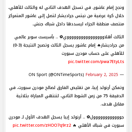
ونجح إمام عاشور، في تسجل الهدف الثاني له والثالث للأهلي،
خلال كرة عرضية من نيتس جراديشار لتصل إلى عاشور المتمركز
منتصف منطقة الجزاء ليسددها داخل شباك جنش.
الثالث أهلاووووووووووووووووي⚽ .. بأسيست سوبر عالمي
من جراديشار🔥 إمام عاشور يسجل الثالث وتصبح النتيجة (3-0)
للأهلي على حساب مودرن سبورت
pic.twitter.com/pwa7EtyLts
February 2, 2025
— ON Sport (@ONTimeSports)
وتمكن أرنولد إيبا، من تقليص الفارق لصالح مودرن سبورت، في
الدقيقة 75 من زمن الشوط الثاني، لتنتهي المباراة بثلاثية
مقابل هدف.
جوووووووووووول⚽ .. أرنولد إيبا يسجل الهدف الأول لـ مودرن
سبورت في شباك الأهلي 🔥
pic.twitter.com/zHOO7q9rz2