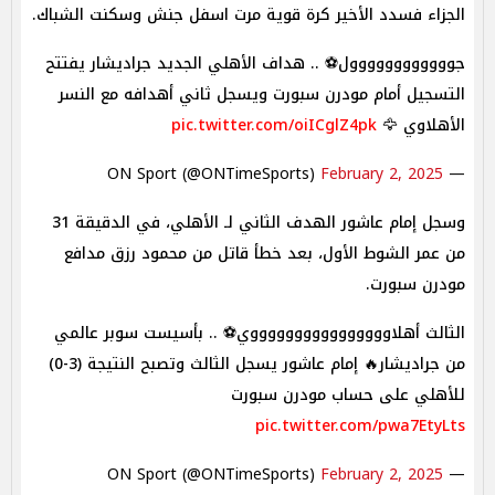
الجزاء فسدد الأخير كرة قوية مرت اسفل جنش وسكنت الشباك.
جوووووووووووول⚽ .. هداف الأهلي الجديد جراديشار يفتتح
التسجيل أمام مودرن سبورت ويسجل ثاني أهدافه مع النسر
الأهلاوي 🦅
pic.twitter.com/oiICglZ4pk
February 2, 2025
— ON Sport (@ONTimeSports)
وسجل إمام عاشور الهدف الثاني لـ الأهلي، في الدقيقة 31
من عمر الشوط الأول، بعد خطأ قاتل من محمود رزق مدافع
مودرن سبورت.
الثالث أهلاووووووووووووووووي⚽ .. بأسيست سوبر عالمي
من جراديشار🔥 إمام عاشور يسجل الثالث وتصبح النتيجة (3-0)
للأهلي على حساب مودرن سبورت
pic.twitter.com/pwa7EtyLts
February 2, 2025
— ON Sport (@ONTimeSports)