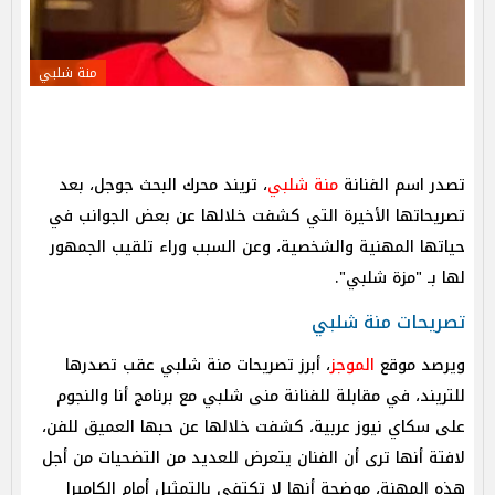
منة شلبي
تصدر اسم الفنانة
منة شلبي
، تريند محرك البحث جوجل، بعد
تصريحاتها الأخيرة التي كشفت خلالها عن بعض الجوانب في
حياتها المهنية والشخصية، وعن السبب وراء تلقيب الجمهور
لها بـ "مزة شلبي".
تصريحات منة شلبي
ويرصد موقع
الموجز
، أبرز تصريحات منة شلبي عقب تصدرها
للتريند، في مقابلة للفنانة منى شلبي مع برنامج أنا والنجوم
على سكاي نيوز عربية، كشفت خلالها عن حبها العميق للفن،
لافتة أنها ترى أن الفنان يتعرض للعديد من التضحيات من أجل
هذه المهنة، موضحة أنها لا تكتفي بالتمثيل أمام الكاميرا