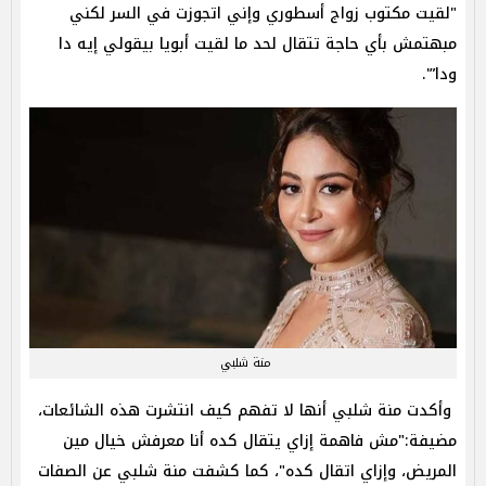
"لقيت مكتوب زواج أسطوري وإني اتجوزت في السر لكني
مبهتمش بأي حاجة تتقال لحد ما لقيت أبويا بيقولي إيه دا
ودا”'.
منة شلبي
وأكدت منة شلبي أنها لا تفهم كيف انتشرت هذه الشائعات،
مضيفة:"
مش فاهمة إزاي يتقال كده أنا معرفش خيال مين
المريض، وإزاي اتقال كده"، كما كشفت منة شلبي عن الصفات