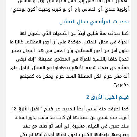
"هعتزل الفن لما أحس إني مش قادرة أدي أوي أو مبقاش
أولوية عندي، أو الحماس راح، أو لو كبرت وحبيت أكون لوحدي".
تحديات المرأة في مجال التمثيل
كما تحدثت منة شلبي أيضاً عن التحديات التي تتعرض لها
المرأة في مجال التمثيل، مؤكدة على أن أجور الممثلات غالبًا ما
تكون أقل من أجور الممثلين، وأن العمل في هذا المجال يعتبر
تحديًا خاصًا بالنسبة للمرأة في المجتمع، مضيفة: "إنك تبقي
ممثلة دي صعب شوية، لأنهم بيتعاملوا مع الممثل الراجل على
أنه مش حرام، لكن الممثلة الست حرام، يمكن ده كمجتمع
ذكوري".
فيلم الفيل الأزرق 2
كما تطرقت منة شلبي أيضاً للحديث عن فيلم "الفيل الأزرق 2"،
أعربت منة شلبي عن تمنياتها أن كانت قد قامت بدور الفنانة
هند صبري في الفيلم، مشيرة إلى أنها تواصلت مع هند
وصارحتها بإعجابها الكبير بالدور، لكنها أكدت أنها لم تكن