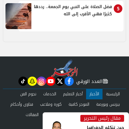
فضل الصلاة على النبي يوم الجمعة.. رددها
5
كثيرًا فهي الأقرب إلى الله
العدد الورقي
tiktok
snapchat
instagram
youtube
twitter
facebook
newspaper
الرئيسية
الأخبار
أخبار التعليم
الخدمات
نجوم الفن
بيزنس وبورصة
الموجز كافية
كورة وملاعب
فتاوى وأحكام
صحة وجمال
عرب وعالم
حوادث ومحاكم
المقالات
مقال رئيس التحرير
inst
العدد الورقي
حين تتكلم الجغرافيا