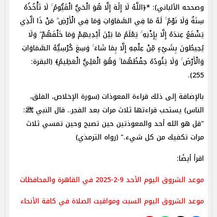
وصححه الألباني): *﴿اللَّهُ لَا إِلَٰهَ إِلَّا هُوَ الْحَيُّ الْقَيُّومُ ۚ لَا تَأْخُذُهُ
سِنَةٌ وَلَا نَوْمٌ ۚ لَهُ مَا فِي السَّمَاوَاتِ وَمَا فِي الْأَرْضِ ۗ مَنْ ذَا الَّذِي
يَشْفَعُ عِندَهُ إِلَّا بِإِذْنِهِ ۚ يَعْلَمُ مَا بَيْنَ أَيْدِيهِمْ وَمَا خَلْفَهُمْ ۖ وَلَا
يُحِيطُونَ بِشَيْءٍ مِّنْ عِلْمِهِ إِلَّا بِمَا شَاءَ ۚ وَسِعَ كُرْسِيُّهُ السَّمَاوَاتِ
وَالْأَرْضَ ۚ وَلَا يَئُودُهُ حِفْظُهُمَا ۚ وَهُوَ الْعَلِيُّ الْعَظِيمُ﴾ (البقرة:
255).
بالإضافة إلى ذلك قراءة المعوذات (سورة الإخلاص، الفلق،
الناس) يستحب قراءتها ثلاث مرات بعد الفجر.. قال النبي ﷺ:
"قل هو الله أحد والمعوذتين حين تصبح وحين تمسي ثلاث
مرات تكفيك من كل شيء." (رواه الترمذي)
اقرأ أيضًا:
موعد الشروق اليوم الأحد 9-2-2025 في القاهرة والمحافظات
موعد الشروق اليوم السبت ومواقيت الصلاة في كافة الأنحاء