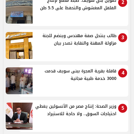
تموين بني سويف: ضبط مصنع لإنتاج
2
الفلفل المغشوش والتحفظ على 5.5 طن
طالب ينتحل صفة مهندس وينضم للجنة
3
مزاولة المهنة والنقابة تصدر بيان
قافلة بقرية العجرة ببنى سويف قدمت
4
3000 خدمة طبية مجانية
وزير الصحة: إنتاج مصر من الأنسولين يغطي
5
احتياجات السوق.. ولا حاجة للاستيراد