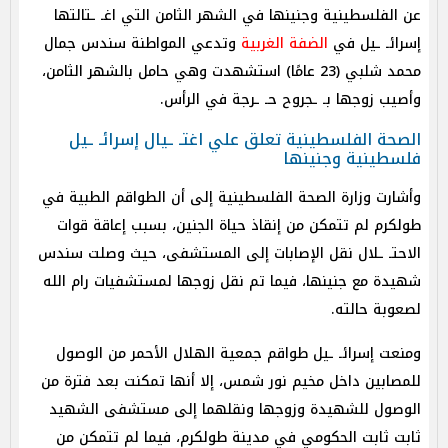
عن الفلسطينية وجنينها في الشهر الثامن التي اغـ ـتالتها
إسرائـ ـيل في
الضفة الغربية
وتدعي المواطنة سندس جمال
محمد شلبي (23 عامًا) استشهدت وهي حامل بالشهر الثامن،
وأصيب زوجها بـ ـجروح حـ ـرجة في الرأس.
الصحة الفلسطينية تعلق علي اغتـ ـيال إسرائـ ـيل
فلسطينية وجنينها
وأشارت وزارة الصحة الفلسطينية إلى أن الطواقم الطبية في
طولكرم لم تتمكن من إنقاذ حياة الجنين، بسبب إعاقة قوات
الاحتـ ـلال نقل الإصابات إلى المستشفى، حيث وصلت سندس
شهيدة مع جنينها، فيما تم نقل زوجها لمستشفيات رام الله
لصعوبة حالته.
ومنعت إسرائـ ـيل طواقم جمعية الهلال الأحمر من الوصول
للمصابين داخل مخيم نور شمس، إلا أنها تمكنت بعد فترة من
الوصول للشهيدة وزوجها ونقلهما إلى مستشفى الشهيد
ثابت ثابت الحكومي في مدينة طولكرم، فيما لم تتمكن من