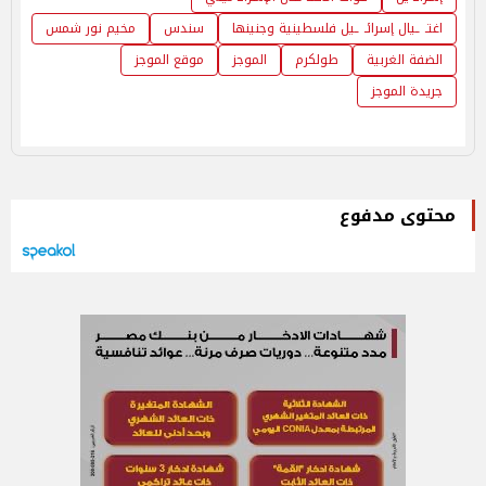
اغتـ ـيال إسرائـ ـيل فلسطينية وجنينها
سندس
مخيم نور شمس
الضفة الغربية
طولكرم
الموجز
موقع الموجز
جريدة الموجز
محتوى مدفوع