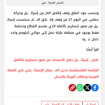
الجيش الإسرائـ ـيلي
وبحسب بنود اتفاق وقف إطلاق النار بين إسرائـ ـيل وحركة
حماس، في اليوم 21 من وقف إطـ ـلاق النـ ـار، ستنسحب إسرائـ
ـيل من محور نتساريم بأكمله الذي يقسم القطاع وتحتفظ
فقط بوجود في منطقة عازلة تصل إلى حوالي كيلومتر واحد
داخل غـ ـزة.
اقرأ أيضًا
عاجل.. إسرائـ ـيل تعلن الانسحاب من محور نتساريم بالكامل
الرئاسة الفلسطينية تدين العـ ـدوان الإسرائـ ـيلي علي الضفة
الغربية وتطالب أمريكا بالتدخل
إسرائـ يل
قوات الاحتـ ـلال الإسرائـ ـيلي