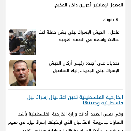
الوصول لإصابتين أخريين داخل المخيم.
لا يفوتك
عاجل .. الجيش الإسرائـ ـيلي يشن حملة اعتـ
ـقالات واسعة في الضفة الغربية
تحديات على أجندة رئيس أركان الجيش
الإسرائـ ـيلي الجديد.. إليك التفاصيل
الخارجية الفلسطينية تدين اغتـ ـيال إسرائـ ـيل
فلسطينية وجنينها
وفي نفس الصدد، أدانت وزارة الخارجية الفلسطينية بأشد
العبارات جـ ـريمة الاغتـ ـيال التي ارتكبتها إسرائـ ـيل، في مخيم
نور شمس، وأدت إلى استشهاد المواطنة سندس شلبي