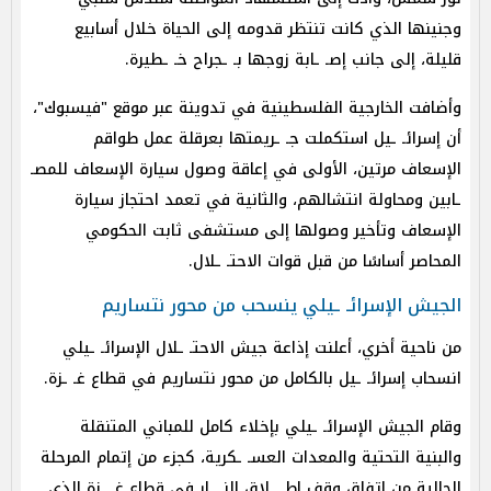
وجنينها الذي كانت تنتظر قدومه إلى الحياة خلال أسابيع
قليلة، إلى جانب إصـ ـابة زوجها بـ ـجراح خـ ـطيرة.
وأضافت الخارجية الفلسطينية في تدوينة عبر موقع "فيسبوك"،
أن إسرائـ ـيل استكملت جـ ـريمتها بعرقلة عمل طواقم
الإسعاف مرتين، الأولى في إعاقة وصول سيارة الإسعاف للمصـ
ـابين ومحاولة انتشالهم، والثانية في تعمد احتجاز سيارة
الإسعاف وتأخير وصولها إلى مستشفى ثابت الحكومي
المحاصر أساسًا من قبل قوات الاحتـ ـلال.
الجيش الإسرائـ ـيلي ينسحب من محور نتساريم
من ناحية أخري، أعلنت إذاعة جيش الاحتـ ـلال الإسرائـ ـيلي
انسحاب إسرائـ ـيل بالكامل من محور نتساريم في قطاع غـ ـزة.
وقام الجيش الإسرائـ ـيلي بإخلاء كامل للمباني المتنقلة
والبنية التحتية والمعدات العسـ ـكرية، كجزء من إتمام المرحلة
الحالية من اتفاق وقف إطـ ـلاق النـ ـار في قطاع غـ ـزة الذي