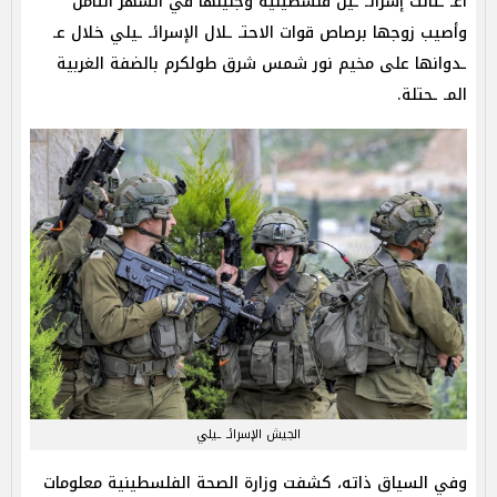
اغـ ـتالت إسرائـ ـيل فلسطينية وجنينها في الشهر الثامن
وأصيب زوجها برصاص قوات الاحتـ ـلال الإسرائـ ـيلي خلال عـ
ـدوانها على مخيم نور شمس شرق طولكرم بالضفة الغربية
المـ ـحتلة.
الجيش الإسرائـ ـيلي
وفي السياق ذاته، كشفت وزارة الصحة الفلسطينية معلومات