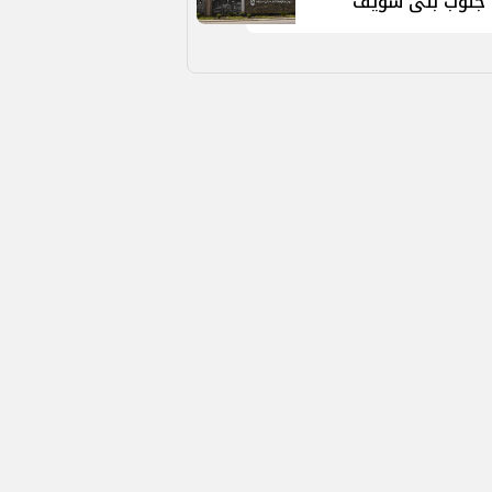
جنوب بنى سويف