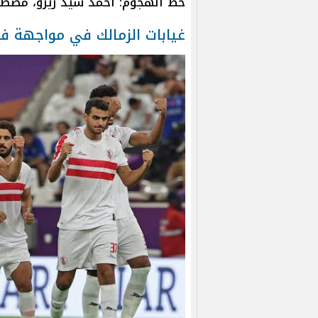
خط الهجوم: أحمد سيد زيزو، مصطف
غيابات الزمالك في مواجهة فا