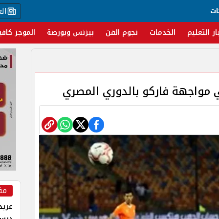
ال
ات
ار التعليم
الخدمات
نجوم الفن
بيزنس وبورصة
الموجز كافي
 مواجهة فاركو بالدوري المصري
مق
عربد
درس 