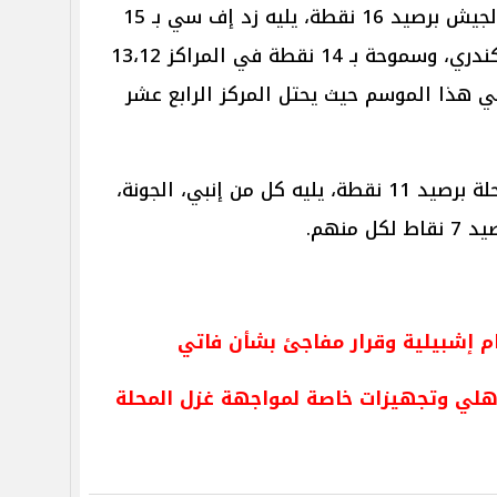
وفي المركز العاشر يتواجد طلائع الجيش برصيد 16 نقطة، يليه زد إف سي بـ 15
نقطة في المركز 11، والاتحاد السكندري، وسموحة بـ 14 نقطة في المراكز 13،12
يلي هذا الموسم حيث يحتل المركز الرابع عشر
وفي المركز الخامس عشر غزل المحلة برصيد 11 نقطة، يليه كل من إنبي، الجونة،
منهم.
م إشبيلية وقرار مفاجئ بشأن فاتي
هلي وتجهيزات خاصة لمواجهة غزل المحلة