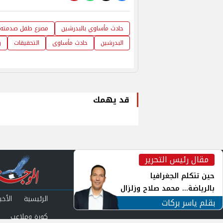
حادث مأساوي بالبدرشين
مصرع طفل صدمته 
البدرشين
حادث مأساوى
التحقيقات
ر
قد يهمك
مقال رئيس التحرير
inst
حين تتكلم الجغرافيا
بالرياضة... محمد صلاح وزلزال
الرئيسية
الأخبا
الهوية في الشارع التركي
بقلم ياسر بركات
كورة وملاعب