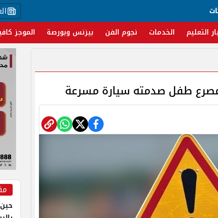
ال
ات
ار التعليم
الخدمات
نجوم الفن
بيزنس وبورصة
الموجز كافي
 مصرع طفل صدمته سيارة مسرعة
مق
حين 
بالر