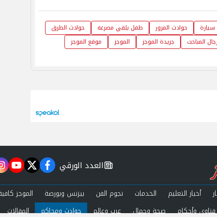
سيارة
حوادث المرور
طفل يلقي مصرعه
حوادث الطرق
جال المباحث
جريدة الموجز
الموجز
موقع الموجز
العدد الورقي
m
utube
twitter
facebook
newspaper
ر
أخبار التعليم
الخدمات
نجوم الفن
بيزنس وبورصة
الموجز كافية
فتاوى وأحكام
صحة وجمال
عرب وعالم
حوادث ومحاكم
المقالات