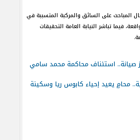
ال المباحث على السائق والمركبة المتسببة في
قعة، فيما تباشر النيابة العامة التحقيقات
ة.
 صيانة.. استئناف محاكمة محمد سامي
.. محامٍ يعيد إحياء كابوس ريا وسكينة