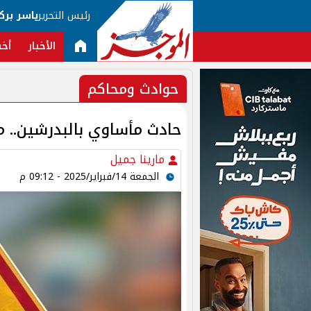
رئيس التحرير
ياسر برك
الأخبار
أخب
حوادث ومحاكم
حادث مأساوي بالبدرشين..
مارينا جميل
الجمعة 14/فبراير/2025 - 09:12 م