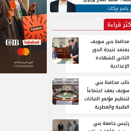
ية في الشارع التركي
 ياسر بركات
كثر قراءة
محافظ بنى سويف
يعتمد نتيجة الدور
الثاني للشهادة
الإعدادية
نائب محافظ بني
سويف يعقد اجتماعاً
لتنظيم مؤتمر النباتات
الطبية والعطرية
رئيس جامعة بني