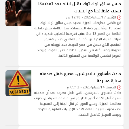
حبس سائق توك توك يقتل ابنته بعد تعذيبها
بسبب علاقاتها مع الشباب
الإثنين 17/فبراير/2025 - 12:18 ص
قرر قاضي معارضات الجيزة تجديد حبس سائق توك توك
لمدة 15 يومًا على ذمة التحقيقات، بعد اتهامه بقتل طفلته
البالغة من العمر 13 عامًا عقب تعرضها لتعذيب شديد داخل
منزله بمدينة البدرشين. كما قرر القاضي حبس شقيق
المتهم، الذي يعمل في جمع الخردة، بعد تورطه في
الجريمة ومشاركته في تعذيب الطفلة حتى الموت. ويرصد
الموجز تفاصيل الواقعة في السطور التالية.
حادث مأساوي بالبدرشين.. مصرع طفل صدمته
سيارة مسرعة
الجمعة 14/فبراير/2025 - 09:12 م
حادث مأساوي بالبدرشين.. لقي طفل مصرعه بعد أن صدمته
سيارة أثناء لهوه أعلى الطريق في منطقة البدرشين، جنوب
محافظة الجيزة. وعلى الفور، تم نقل الجثة إلى المشرحة
تحت تصرف النيابة العامة لاتخاذ الإجراءات القانونية اللازمة.
ويرصد الموجز تفاصيل الحادث.