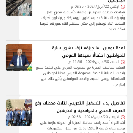
البدرشين
الإثنين 22/أبريل/2024 - 08:35 م
شهدت منطقة البدرشين واقعة مأساوية مصرع عامل
وأبناؤه الثلاثة كانه يستقلون تروسيكلا ويتبادلون أطراف
الحديث اثناء توجهم إلى مكان عملهم اثناء عبورهم شريط
سكة حديد…
لمدة يومين.. «الجيزة» تزف بشرى سارة
للمواطنين احتفالًا بعيدها القومي
السبت 30/مارس/2024 - 11:56 ص
اتفقت محافظة الجيزة مع مجموعة العربي علي تنفيذ جميع
بلاغات الصيانة الخاصة بمجموعة العربي مجانا لمواطنى
المحافظة يومى السبت والأحد الموافقين يأتي ذلك في
إطار م…
تفاصيل بدء التشغيل التجريبي لثلاث محطات رفع
الصرف الصحي بالحوامدية والبدرشين
الأربعاء 20/مارس/2024 - 02:58 م
أكد اللواء أحمد راشد محافظ الجيزة أن الدولة عازمة على
توفير حياة كريمة لأبنائها وذلك من خلال المشروعات