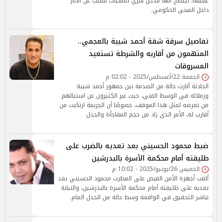
عميقة، ليتضح أنها مدخل سري لعمليات تنقيب عن الآثار
داخل المبنى الحكومي.
تفاصيل سرقة شقة أحمد شيبة بالعجمي..
المتهمون من أقاربه والشرطة تستعيد
المسروقات
الجمعة 22/أغسطس/2025 - 02:02 م
الحادثة أثارت حالة من الصدمة بين جمهور أحمد شيبة
وزملائه في الوسط الفني، حيث عبر الكثيرون عن استيائهم
من تعرضه لمثل هذا الموقف، خصوصًا أن الجريمة ارتكبت من
أقارب له، الأمر الذي زاد من حجم المفاجأة والجدل
ضبط محمود الحسيني بعد تعديه بالضرب على
طليقته أمام محكمة الأسرة بالبدرشين
الخميس 26/يونيو/2025 - 10:02 م
ألقت أجهزة الأمن القبض على المطرب محمود الحسيني بعد
تعديه على طليقته أمام محكمة الأسرة بالبدرشين، والنيابة
تباشر التحقيق في الواقعة وسط حالة من الجدل العام.