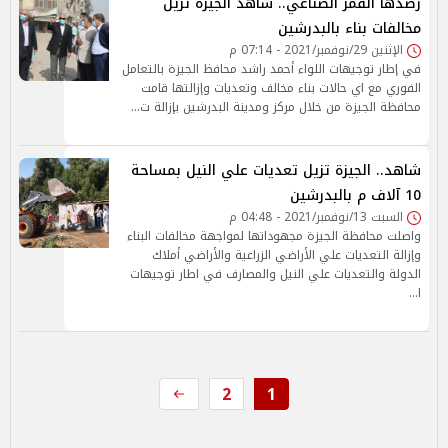
رصدها القمر الصناعي.. شاهد الجيزة تزيل
مخالفات بناء بالبدرشين
الإثنين 29/نوفمبر/2021 - 07:14 م
في إطار توجيهات اللواء أحمد راشد محافظ الجيزة بالتعامل
الفوري مع اي حالات بناء مخالف وتعديات وإزالتها قامت
محافظة الجيزة من خلال مركز ومدينة البدرشين بإزالة ت…
شاهد.. الجيزة تزيل تعديات علي النيل بمساحة
10 آلاف م بالبدرشين
السبت 13/نوفمبر/2021 - 04:48 م
واصلت محافظة الجيزة مجهوداتها لمواجهة مخالفات البناء
وإزالة التعديات علي الأراضي الزراعية والأراضي أملاك
الدولة والتعديات علي النيل والمصارف في اطار توجيهات
ا…
2
1