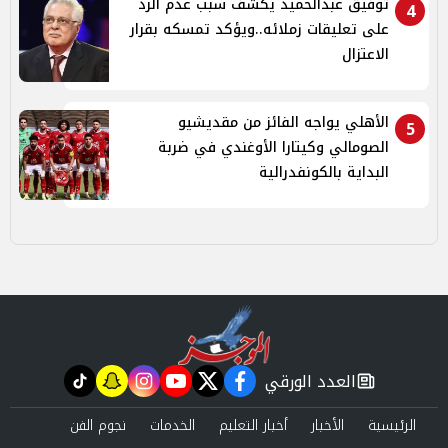
توفيق عبدالحميد يكشف سبب عدم الرد
4
على تعليقات زملائه..ويؤكد تمسكه بقرار
الاعتزال
الأهلي يواجه الفائز من مقديشيو
5
الصومالي وكيتارا الأوغندي في ضربة
البداية بالكونفدرالية
العدد الورقي
tiktok
snapchat
instagram
youtube
twitter
facebook
newspaper
الرئيسية
الأخبار
أخبار التعليم
الخدمات
نجوم الفن