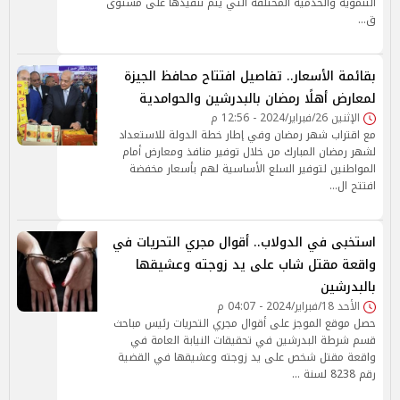
التنموية والخدمية المختلفة التي يتم تنفيذها على مستوى
ق…
بقائمة الأسعار.. تفاصيل افتتاح محافظ الجيزة
لمعارض أهلًا رمضان بالبدرشين والحوامدية
الإثنين 26/فبراير/2024 - 12:56 م
مع اقتراب شهر رمضان وفي إطار خطة الدولة للاستعداد
لشهر رمضان المبارك من خلال توفير منافذ ومعارض أمام
المواطنين لتوفير السلع الأساسية لهم بأسعار مخفضة
افتتح ال…
استخبى في الدولاب.. أقوال مجري التحريات في
واقعة مقتل شاب على يد زوجته وعشيقها
بالبدرشين
الأحد 18/فبراير/2024 - 04:07 م
حصل موقع الموجز على أقوال مجري التحريات رئيس مباحث
قسم شرطة البدرشين في تحقيقات النيابة العامة في
واقعة مقتل شخص على يد زوجته وعشيقها في القضية
رقم 8238 لسنة …