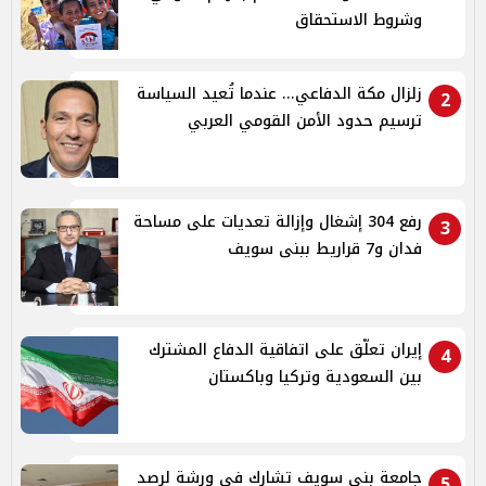
وشروط الاستحقاق
زلزال مكة الدفاعي... عندما تُعيد السياسة
2
ترسيم حدود الأمن القومي العربي
رفع 304 إشغال وإزالة تعديات على مساحة
3
فدان و7 قراريط ببنى سويف
إيران تعلّق على اتفاقية الدفاع المشترك
4
بين السعودية وتركيا وباكستان
جامعة بني سويف تشارك في ورشة لرصد
5