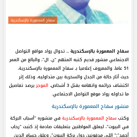
سفاح المعمورة بالإسكندرية
سفاح المعمورة بالإسكندرية ..
تدوال رواد مواقع التواصل
الاجتماعي منشور قديم كتبه المتهم "ن. ال"، والبالغ من العمر
51 عاما، والمعروف إعلاميا بـ سفاح المعمورة بالإسكندرية،
حيث أثار حالة من الجدل والسخرية بين متداوليه، وذلك إثر
اكتشاف جرائمه واتهامه بقتل 3 أشخاص،
الموجز
يرصد تفاصيل
ما تداوله رواد موقع التواصل الاجتماعي.
منشور سفاح المعمورة بالإسكندرية
وكتب
سفاح المعمورة بالإسكندرية
في منشوره "أسباب البركة
في البيوت"، ليعلق المواطنين بتعليقات صادمة إذ كتبت "رحاب
أحمد":" اللي مدفونين دول بركة البيوت"، وعلق حسام الدين