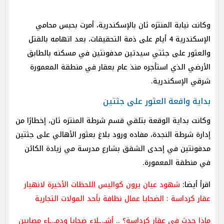
وكانت نيابة المنتزه ثان بالإسكندرية، أمرت بحبس محامي
الإسكندرية 4 أيام على ذمة التحقيقات، بعد اتهامه بالقتل
والعثور على جثتي سيدتين مدفونتين في مسكنه بالطابق
الأرضي الذي استأجره منذ عام بعقار في منطقة المعمورة
شرقي الإسكندرية.
بداية واقعة العثور على جثتين
وكانت بداية الوقعة بتلقي قسم شرطة المنتزه ثان، إخطارًا من
إدارة شرطة النجدة، مفاده ورود بلاغ بعثور الأهالي على جثتين
مدفونتين في إحدى الشقق بشارع مدرسة مي زيادة الكائن
في منطقة المعمورة.
اقرأ أيضا:
شهود عيان يرون كواليس اللحظات الأخيرة لانهيار
عقار كرداسة : الضحايا عمال نظافة بأحد المولات التجارية
ماذا حدث في عقار كرداسة؟ .. أشـ.ـلاء ضحايا ودمـ.ـاء مصابين