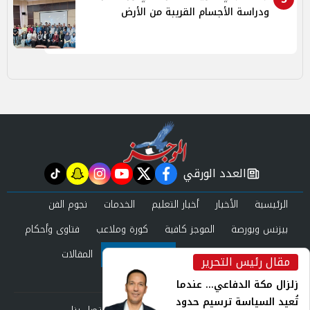
ودراسة الأجسام القريبة من الأرض
العدد الورقي
tiktok
snapchat
instagram
youtube
twitter
facebook
newspaper
الرئيسية
الأخبار
أخبار التعليم
الخدمات
نجوم الفن
بيزنس وبورصة
الموجز كافية
كورة وملاعب
فتاوى وأحكام
صحة وجمال
عرب وعالم
حوادث ومحاكم
المقالات
مقال رئيس التحرير
inst
العدد الورقي
زلزال مكة الدفاعي... عندما
تُعيد السياسة ترسيم حدود