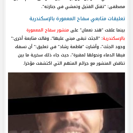
مصطفى: "تقتل القتيل وتمشي في جنازته".
تعليقات متابعي سفاح المعمورة بالإسكندرية
بينما علقت "هند نعمان" على
منشور سفاح المعمورة
بالإسكندرية
: "الجثث تبقى مبني عليها"، وقالت متابعة أخرى:"
وجود الجثث"، وأشارت "فاطمة رشاد" في تعليق:" أن نسفك
فيها الدماء ونحولها لمقبرة"، حيث جاء ذلك سخرية ما بين
تناقض المنشور مع جرائم المتهم التي اكتشفت مؤخرا.