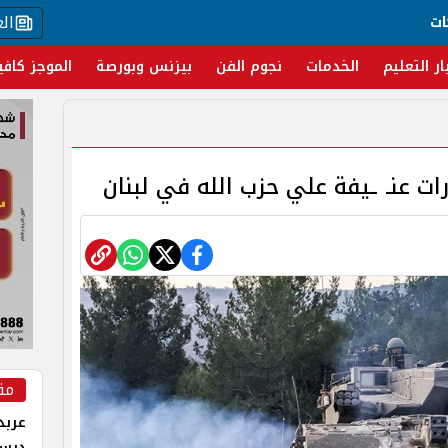
ال
ات
ار التعليم
الخدمات
نجوم الفن
بيزنس وبورصة
الموجز كافي
رات عنـ ـيفة علي حزب الله في لبنان
مق
عربد
درس 