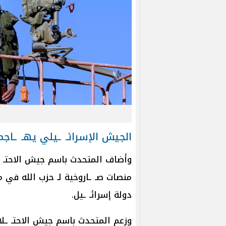
الجيش الإسرائـ ـيلي يهـ ـاجم
وأضاف المتحدث باسم جيش الاحتـ ـل
منصات صـ ـاروخية لـ حزب الله في
دولة إسرائـ ـيل.
وزعم المتحدث باسم جيش الاحتـ ـلا