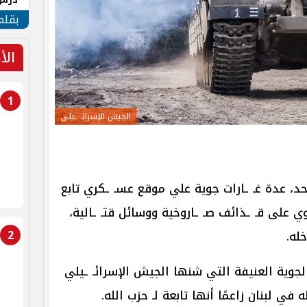
جنوب
بقلم
الأ
1
الجيش الإسرائـ ـيلي
حد، عدة غـ ـارات جوية علي موقع عسـ ـكري تابع
وي على قـ ـذائف صـ ـاروخية ووسائل قتـ ـالية،
2
له.
الجوية العنيفة التي شنها الجيش الإسرائـ ـيلي
في لبنان زاعمًا أنها تابعة لـ حزب الله.