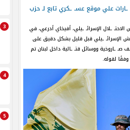
ـارات علي موقع عسـ ـكري تابع لـ حزب
3
لاحتـ ـلال الإسرائـ ـيلي، أفيخاي أدرعي، في
يش الإسرائـ ـيلي قبل قليل بشكل دقيق على
صـ ـاروخية ووسائل قتـ ـالية داخل لبنان تم
فقًا لقوله.
4
5