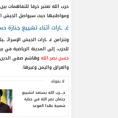
حزب الله تعتبر خرقا للتفاهمات بين إ
ومواطنيها حيث سيواصل الجيش العمل
غـ ـارات أثناء تشييع جنازة حس
وتتزامن غـ ـارات الجيش الإسرائـ ـ
للحزب، إلى المدينة الرياضية في ب
حسن نصر الله
وهاشم صفي الدين، و
والعراق واليمن وغيرها.
لا يفوتك
حـ.ـزب الله يستعد لتشييع
جثمان نصر الله في جنازة
شعبية بهذا الموعد