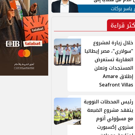
 لبنان
 ياسر بركات
كثر قراءة
خلال زيارة لمشروع
"سولاري"، مصر إيطاليا
العقارية تستعرض
المستجدات وتعلن
إطلاق Amare
Seafront Villas
رئيس المحطات النووية
يتفقد مشروع الضبعة
مع مسؤولي أتوم
ستروي إكسبورت