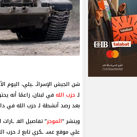
شن الجيش الإسرائـ ـيلي، اليوم الأ
لـ
حزب الله
في لبنان، زاعمًا أنه يحت
بعد رصد أنشطة لـ حزب الله في داخ
وينشر “
الموجز
” تفاصيل الغـ ـارات 
علي موقع عسـ ـكري تابع لـ حزب الله 