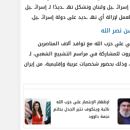
سرائـ ـيل ولبنان وتشكل تهـ ـديدًا لـ إسرائـ ـيل
 لإزالة أي تهـ ـديد على دولة إسرائـ ـيل.
ن نصر الله
يلي علي حزب الله مع توافد آلاف المناصرين
يروت للمشاركة في مراسم التشييع الشعبي، لـ
ذلك بحضور شخصيات عربية وإقليمية، من إيران
لإظهار الإنتصار على حزب الله
نائبة ويتكوف تثير الجدل بخاتم
نجمة داوود