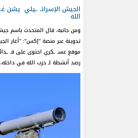
الجيش الإسرائـ ـيلي يشن غـ 
الله
ومن جانبه، قال المتحدث باسم جيش ا
تدوينة عبر منصة "إكس": "أغار الج
موقع عسـ ـكري احتوى على قـ ـذائف 
رصد أنشطة لـ حزب الله في داخله، و