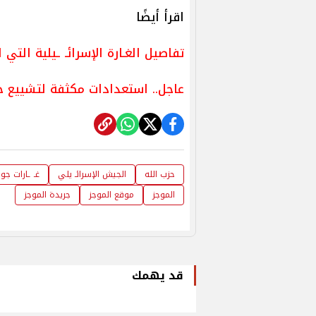
اقرأ أيضًا
تفاصيل الغـارة الإسرائـ ـيلية ال
عاجل.. استعدادات مكثفة لتشييع 
حزب الله
الجيش الإسرائـ يلي
غـ ـارات جوي
الموجز
موقع الموجز
جريدة الموجز
قد يهمك