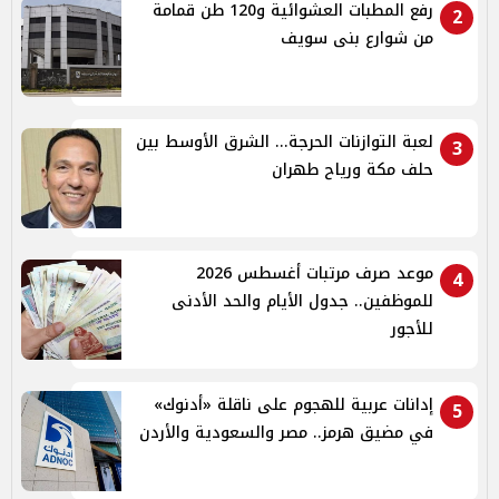
رفع المطبات العشوائية و120 طن قمامة
2
من شوارع بنى سويف
لعبة التوازنات الحرجة... الشرق الأوسط بين
3
حلف مكة ورياح طهران
موعد صرف مرتبات أغسطس 2026
4
للموظفين.. جدول الأيام والحد الأدنى
للأجور
إدانات عربية للهجوم على ناقلة «أدنوك»
5
في مضيق هرمز.. مصر والسعودية والأردن