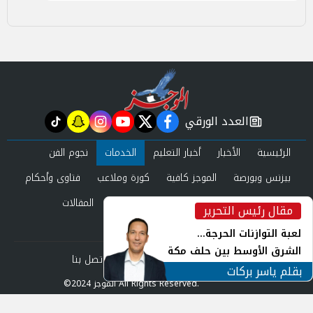
العدد الورقي
tiktok
snapchat
instagram
youtube
twitter
facebook
newspaper
الرئيسية
الأخبار
أخبار التعليم
الخدمات
نجوم الفن
بيزنس وبورصة
الموجز كافية
كورة وملاعب
فتاوى وأحكام
صحة وجمال
عرب وعالم
حوادث ومحاكم
المقالات
مقال رئيس التحرير
inst
العدد الورقي
لعبة التوازنات الحرجة...
الشرق الأوسط بين حلف مكة
من نحن
سياسة الخصوصية
اتصل بنا
ورياح طهران
بقلم ياسر بركات
©2024 الموجز All Rights Reserved.
Powered by