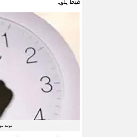
فيما يلي.
موعد عو