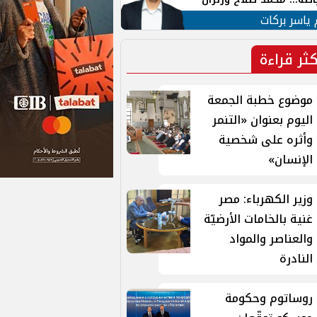
ية في الشارع التركي
 ياسر بركات
كثر قراءة
موضوع خطبة الجمعة
اليوم بعنوان «التنمر
وأثره على شخصية
الإنسان»
وزير الكهرباء: مصر
غنية بالخامات الأرضيّة
والعناصر والمواد
النادرة
روساتوم وحكومة