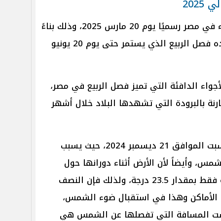
202
من المتوقع أن ينتهي فصل الشتاء في مصر رسميًا يوم 20 مارس 2025، وذلك بناءً
على التقويم الفلكي، حيث يبدأ بعده فصل الربيع الذي يستمر حتى يوم 20 يونيو
واء الدافئة التي تميز فصل الربيع في مصر،
نة بالبرودة التي تشهدها البلاد خلال أشهر
وقد حدث الإنقلاب الشتوي يوم السبت الموافق 21 ديسمبر 2024، حيث يسبب
مس، وأيضاً لأن الأرض أثناء دورانها حول
الشمس ليست عمودية ولكن مائلة فقط بمقدار 23.5 درجة، ولذلك فإن النصف
ن الأماكن وهذا في استقبال ضوء الشمس،
يست المسافة التي تفصلها عن الشمس هي