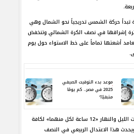
عة.
 تبدأ حركة الشمس تدريجياً نحو الشمال وهي
فترة إشراقها في نصف الكرة الشمالي وتنخفض
مد أشعتها تماماً على خط الاستواء حول يوم
موعد بدء التوقيت الصيفي
2025 في مصر.. كم يومًا
متبقيًا؟
وفي هذا اليوم يتساوى طولا فترات الليل والنهار «12 ساعة لكل منهما» لكافة
ويحدث هذا الاعتدال الربيعي في النصف