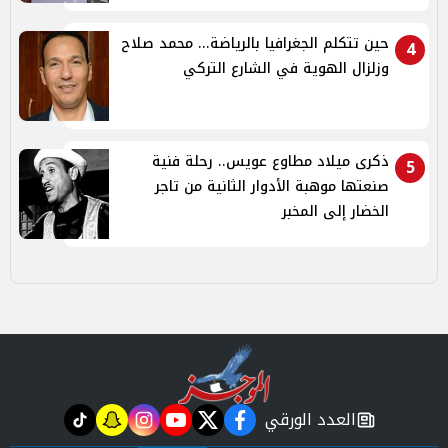
حين تتكلم الجغرافيا بالرياضة... محمد صلاح
4
وزلزال الهوية في الشارع التركي
ذكرى ميلاد مطاوع عويس.. رحلة فنية
5
صنعتها موهبة الأدوار الثانية من تاجر
الخضار إلى المخبر
العدد الورقي
tiktok
snapchat
instagram
youtube
twitter
facebook
newspaper