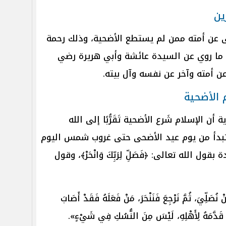
ين
 عن أمته ممن لم يستطع الأضحية، وذلك رحمة
ى ما روي عن السيدة عائشة وأبي هريرة رضي
ن أمته وآخر عن نفسه وآل بيته.
م الأضحية
أن الإسلام شَرع الأضحية تَقَرُّبًا إلى الله
دأ من يوم عيد الأضحى حتى غروب شمس اليوم
الله تعالى: ﴿فَصَلِّ لِرَبِّكَ وَانْحَرْ﴾، وقول
نْ نُصَلِّيَ، ثُمَّ نَرْجِعَ فَنَنْحَرَ، مَنْ فَعَلَهُ فَقَدْ أَصَابَ
حْمٌ قَدَّمَهُ لِأَهْلِهِ، لَيْسَ مِنَ النُّسُكِ فِي شَيْءٍ».