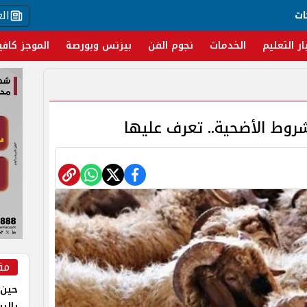
ال
ات
ار التعليم
الخدمات
نجوم الفن
بيزنس وبورصة
الموجز كافي
مق
حين 
بالر