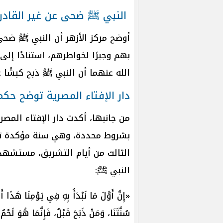
النبي ﷺ ضحى عن غير القادر
أوضح مركز الأزهر أن النبي ﷺ ضحى
بهم وجبرًا لخواطرهم، استنادًا إل
الله عنهما أن النبي ﷺ ذبح كبشًا ع
دار الإفتاء المصرية توضح حك
من جانبها، أكدت دار الإفتاء المصرية 
بشروط محددة، وهي سنة مؤكدة تب
الثالث من أيام التشريق، مستشهدة بقول 
النبي ﷺ:
«إِنَّ أَوَّلَ مَا نَبْدَأُ بِهِ فِي يَوْمِنَا هَذَا أَ
سُنَّتَنَا، وَمَنْ ذَبَحَ قَبْلُ، فَإِنَّمَا هُوَ لَ