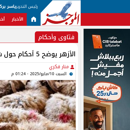
رئيس التحرير
ياسر برك
الأخبار
أخب
فتاوى وأحكام
الأزهر يوضح 5 أحكام حول شروط الأضحية.. تعرف عليها
منار فكري
السبت 10/مايو/2025 - 01:24 م