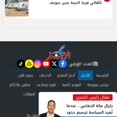
لأهالي قرية الحيبة ببنى سويف
العدد الورقي
tiktok
snapchat
instagram
youtube
twitter
facebook
newspaper
الرئيسية
الأخبار
أخبار التعليم
الخدمات
نجوم الفن
بيزنس وبورصة
الموجز كافية
كورة وملاعب
فتاوى وأحكام
صحة وجمال
عرب وعالم
حوادث ومحاكم
المقالات
مقال رئيس التحرير
inst
العدد الورقي
زلزال مكة الدفاعي... عندما
تُعيد السياسة ترسيم حدود
من نحن
سياسة الخصوصية
اتصل بنا