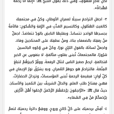
لكلِّ عاجزٍ ملهوفٍ، وفي ذلكَ يقولُ النبيُّ ﷺ: «إِنَّمَا أَنَا رَحْمَةٌ
مُهْدَاةٌ».
٣- اجعَلِ التراحمَ سبيلًا لعمرانِ الأوطانِ، وكنْ في مجتمعِكَ
كالغيثِ الهَطُولِ، وكالنسيمِ العَذْبِ في الرِّقةِ والسُّكونِ؛ فالأمةُ
بجسدِهَا الواحدِ تتساندُ، وبقلبِهَا النابضِ بالودِّ تتعاضدُ، اجعلْ
منْ رفقِكَ بالضعفاءِ بناءً، ومنْ عطفِكَ على المحتاجينَ وفاءً،
واجعلْ لسانَكَ بالقولِ الليِّنِِ نورًا، وكنْ في وُجُوهِ البائسينَ
سُرُورًا، فالمجتمعاتُ تُبنى بقلوبٍ متآلفةٍ، لا بنفوسٍ عنِ الخيرِ
مُتخالفةٍ، ارحمْ صغيرَ الناسِ لتنَالَ الرفعةَ، ووقِّرْ كبيرَهُمْ لتبلغَ
المِنْعَةَ، فالتراحمُ هو جوهرُ العُمرانِ، وبهِ يشرُقُ نورُ الإيمانِ في
كلِّ أوانٍ؛ فبقيمةِ الرحمةِ تُبنى المؤسساتُ، وتزدانُ الحضاراتُ،
فهيَ مِفتاحُ طلبِ العلمِ، والحالُ الشريفُ بينَ التلميذِ والأستاذِ،
حيثُ قال ﷺ: «الرَّاحِمُونَ يَرْحَمُهُمُ الرَّحْمَنُ ارْحَمُوا أَهْلَ الْأَرْضِ
يَرْحَمكُمْ مَنْ فِي السَّمَاءِ».
٤- أفِضْ برحمتِك على كلِّ كائنٍ وروحٍ، ووسِّعْ دائرةَ رحمتِكَ لتعمَّ