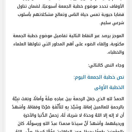
الأوقاف تحدد موضوع خطبة الجمعة أسبوعيًا، لضمان تناول
قضايا حيوية تمس حياة الناس وتعالج مشكلاتهم بأسلوب
شرعي سليم.
الموجز يرصد عبر النقاط التالية تفاصيل موضوع خطبة الجمعة
مكتوبة، وإلقاء الضوء على أهم المحاور التي تناولها العلماء
والخطباء.
وجاء النص كالتالي:
نص خطبة الجمعة اليوم:
الخطبة الأولى
الحمدُ للهِ الذي جَعَلَ الرحمةَ بينَ عبادِهِ صِلَةً وأمانًا، وبَعَثَ نبِيَّهُ
بالرحمةِ للعالمينَ إمامًا، وشَيَّدَ بِهِ للأُلْفَةِ صَرْحًا ومَقامًا، وأشهدُ
أن لا إله إلا اللهُ وحدَهُ لا شريكَ لَهُ، رَحمنُ الدُّنيا والآخرةِ
ورحيمُهما، وأشهدُ أنَّ سيدَنا محمدًا عبدُ اللهِ ورسولُهُ، كانَ
بالمؤمنينَ رؤوفًا رحيمًا، وعنِ الجاهلينَ عَفُوًّا كريمًا، صلَّى اللهُ