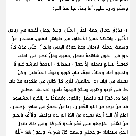
وسلَّمَ وباركَ عليهِ، أمَّا بعدُ، فيَا عبدَ اللهِ:
١- تذوّقْ جمالَ رحمةِ الحنَّانِ المنّانِ، وهِمْ بجمالِ لُطْفِهِ في رياضِ
الأُنْسِ، واشهدْ خفيَّ الألطافِ في ظواهرِ النفسِ، فسبحانَ منْ
وسِعتْ رحمتُهُ الأزمانَ، وعمَّ جودُهُ الإنسَ والجانَّ، حتّى غدَتْ كلُّ
ذرةٍ في الكونِ شاهدةً بفضلِ رحمتِهِ، وكلُّ نبضةٍ في القلبِ
مُوقنةً بسابغِ نعمَتِهِ، إذْ جعلَ - سبحانهُ - الرحمةَ لعرشِهِ عُنوانًا،
ولخلْقِهِ أمانًا وحنانًا، فقِفْ ببابِ كرمِهِ وقوفَ المتأملينَ، وجُلْ
بقلبِكَ في آياتِ ربِّ العالمينَ، لِتَرى كلَّ كائنٍ في ملكوتِهِ قدْ ذابَ
حبًّا في كريمِ وِدَادِهِ، وسبَّحَ الوجودُ بأسرِهِ تقديسًا لعظيمِ
إمدَادِهِ، مُقِرًّا للهِ بالفضْلِ والجُودِ، ومُعترفًا لهُ بالكرمِ المشهودِ؛
فيا منْ يرجو منَ اللهِ الغُفرانَ، ويا منْ يطمعُ في سابِغِِ الإحسانِ،
اعلمْ أنَّ اللهَ أرحمُ بعبدِهِ منَ الأمِّ الوالدةِ بولدِهَا، وأَرْأَفُ بالخلقِ
منْ لَهْفَةِ المُرْضِعَةِ على فَقْدِ فَلْذَةِ كَبِدِهَا، وفي ذلكَ يقولُ
الحقُّ سبحانهُ: ﴿وَرَحۡمَتِي وَسِعَتۡ كُلَّ شَيۡءٖۚ﴾، ويقولُ ﷺ: «لَلَّهُ