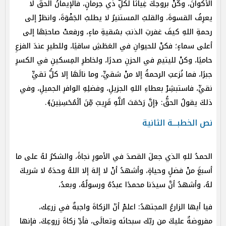
الأكوانَ، وكُنْ بروحِكَ غِياثًا لكلِّ ذي حِرمانٍ، فالإيمانُ الحقُّ لا
يعرِفُ القسوةَ، والقلبُ المستنيرُ لا يطلبُ الجَفْوَةَ، وانظرْ إلى
رحمةِ اللهِ كيفَ غفرتِ الذنبَ بسُقيةِ ماءٍ، ورفعتْ صاحبَهَا إلى
أعلى سماءٍ؛ فكنْ للحيوانِ في العَطَشِ ساقيًا، وللطيرِ عندَ الفزعِ
حاميًا، وكنْ لليتيمِ في الحزنِ صدرًا، ولخاطرِ المِسكينِ في الكسرِ
جبرًا، فما نُزعتِ الرحمةُ إلا منْ شقيٍّ، وما نالَهَا إلا كلُّ تقيٍّ
نقيٍّ، فاستبشِرْ بعطاءِ اللهِ الجزيلِ، وفضلِهِ الوافرِ الجميلِ، وفي
ذلكَ يقولُ الحقُّ: ﴿إِنَّ رَحۡمَتَ ٱللَّهِ قَرِيبٞ مِّنَ ٱلۡمُحۡسِنِينَ﴾.
نص الخطبـــة الثانية
الحمدُ للهِ الذي جعلَ القصدَ في الأمورِ نجاةً، والشكرُ لهُ على ما
أسبغَ منْ فضلٍ وحياةٍ، وأشهدُ أنْ لا إلهَ إلا اللهُ وحدَهُ لا شريكَ
لهُ، وأشهدُ أنَّ سيدَنا محمدًا عبدُهُ ورسولُهُ، وبعدُ،
فيا أيها الزارعُ المجتهدُ: اعلمْ أنّ الزكاةَ واجبةٌ في زرعِك،
مفروضةٌ عليكَ من ربِّك سبحانَه وتعالَى، فأدِّ زكاةَ زروعِكَ، فإنها