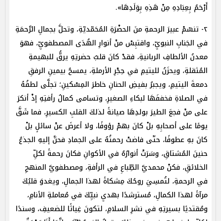
أَرْحَمُ بِعِبَادِهِ مِنْ هَذِهِ بِوَلَدِهَا».
٢- تنسّمْ عبيرَ الرحمةِ منَ الحضْرَةِ المُحَمّديّةِ، وتحلَّ بجمالِ الرَّحمَةِ
في الجَنابِ النبويِّ، واقتبِسْ منْ أنوارِ الهُدَى المصطفويِّ، فهوَ
معدنُ الألطافِ الربانيةِ، فقدْ كانَ قلبُ حضرتِهِ يرقُّ للبهيمةِ
المُثقلةِ، ويحزَنُ لليتيمِ في حِجْرِ الأرملةِ، يمسحُ بيمينِ الرفقِ
دمعةَ اليتيمِ، ويجبرُ بفيضِ الحنانِ خاطرَ المِسْكينِ؛ تجلَّى لطفُهُ
في الصلاةِ فخففَهَا لبكاءِ الصغيرِ، وتسامى كمالُ رأفتِهِ إذْ أنكرَ
على منْ فجعَ الطيرَ بولدِهَا صيانةً لذلكَ القلبِ الكسيرِ، فما شَقَّ
يومًا على أصحابِهِ بلْ كانَ بهمْ رؤوفًا، ولا أعرضَ عنْ سائلٍ بلْ
كانَ بهِ عطوفًا، حتّى فاضتْ رحمتُهُ على الجمادِ فحنَّ إليهِ الجذعُ
حنينَ المُشتاقِ، وسَرَتْ أنوارُهُ في الأكوانِ فكانَ رحمةً لكلِّ
الخلائقِ، فكنْ محمديَّ الطِّباعِ في الرأفةِ، ومصطفويَّ المنهجِ
في الرحمةِ، لتُمسِيَ روحُكَ مِشكاةً لهذا الجمالِ، ويغدوَ قلبُكَ
مرآةً لهذا الكمالِ، مُسترشدًا بهديِ نبيِّكَ في مُعاملةِ الأنامِ،
ومُقتديًا بسيرتِهِ في نشرِ السلامِ، لتكونَ غِياثًا للضعيفِ، وسندًا