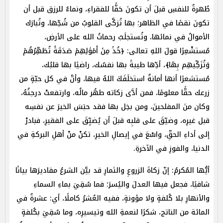
طُهرةٌ للنفسِ قبلَ أن تكونَ حَقًّا للفقراءِ، ونماءٌ للرزق قبل أن
تكونَ نقصًا في الظاهر؛ بها تُزكَّى القلوبُ من شُحِّها، وتُبارَك
الأموالُ في نمائها، وتُستجلَبُ رحماتُ الله على الأرضِ،
مُستشْعِرًا قولَ اللهِ تعالى: ﴿خُذۡ مِنۡ أَمۡوَٰلِهِمۡ صَدَقَةٗ تُطَهِّرُهُمۡ
وَتُزَكِّيهِم بِهَا﴾، أدِّها طيبةً بها نفسُك، راضيًا بها قلبُك،
مُستشعرًا أنها أمانةٌ استخلَفَكَ اللهُ فيها، وأنَّ في كل حبّةٍ من
زرعك حقًّا معلومًا، فمن أدَّى زكاته طهُر مالُه، وارتفعتْ درجتُهُ،
وكان منَ المفلحينَ، ومن بخِل بها فقد حبَسَ الخيرَ عن نفسِه
قبل غيرِه، وضيّقَ على قلبِه قبلَ أن يُضيِّقَ على الفقيرِ، فبادرْ
إلى أداءِ الحقِّ، واسْعَ في إيصالِ الخيرِ، تكنْ منْ أهلِ البركةِ في
الدنيا، والفوزِ في الآخرةِ.
أيُّها المُكرمُ: إنّ زكاةَ الزروعِ والثمارِ قد بيَّن الشرعُ مقاديرَها بيانًا
شافيًا، فجعل فيها العدلَ واليُسرَ؛ فما سُقِيَ بماءِ السماءِ
والأنهارِ بلا كُلفةٍ ولا مؤونةٍ، ففيه العُشرُ كاملًا، أي: عشرةٌ في
المائة من الناتج، شكرًا لنعمةِ الله وتيسيرِه، وما سُقِيَ بكُلفةٍ