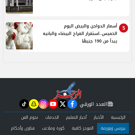
أسعار الدواجن والبيض اليوم
5
الخميس..استقرار الفراخ البيضاء والبانيه
يبدأ من 190 جنيهًا
العدد الورقي
tiktok
snapchat
instagram
youtube
twitter
facebook
newspaper
الرئيسية
الأخبار
أخبار التعليم
الخدمات
نجوم الفن
بيزنس وبورصة
الموجز كافية
كورة وملاعب
فتاوى وأحكام