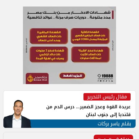
مقال رئيس التحرير
عربدة القوة وعجز الضمير... درس الدم من
قلنديا إلى جنوب لبنان
بقلم ياسر بركات