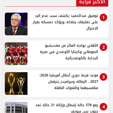
الأكثر قراءة
توفيق عبدالحميد يكشف سبب عدم الرد
1
على تعليقات زملائه..ويؤكد تمسكه بقرار
الاعتزال
الأهلي يواجه الفائز من مقديشيو
2
الصومالي وكيتارا الأوغندي في ضربة
البداية بالكونفدرالية
موعد قرعة دوري أبطال أفريقيا 2026-
3
2027.. الزمالك وبيراميدز يترقبان
منافسيهما والقنوات الناقلة
رفع 376 حالة إشغال وإزالة 21 حالة تعد
4
جنوب بنى سويف