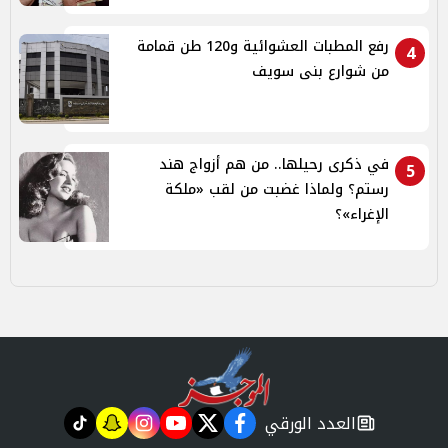
رفع المطبات العشوائية و120 طن قمامة
4
من شوارع بنى سويف
في ذكرى رحيلها.. من هم أزواج هند
5
رستم؟ ولماذا غضبت من لقب «ملكة
الإغراء»؟
العدد الورقي
tiktok
snapchat
instagram
youtube
twitter
facebook
newspaper