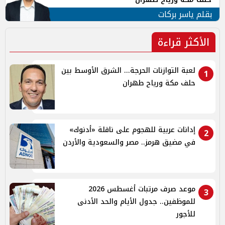
بقلم ياسر بركات
الأكثر قراءة
لعبة التوازنات الحرجة... الشرق الأوسط بين
1
حلف مكة ورياح طهران
إدانات عربية للهجوم على ناقلة «أدنوك»
2
في مضيق هرمز.. مصر والسعودية والأردن
موعد صرف مرتبات أغسطس 2026
3
للموظفين.. جدول الأيام والحد الأدنى
للأجور