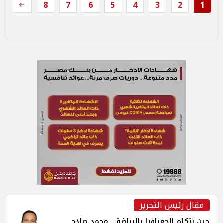
8
7
6
5
4
3
2
1
مقال رئيس التحرير
حين تتكلم الجغرافيا بالرياضة... محمد صلاح