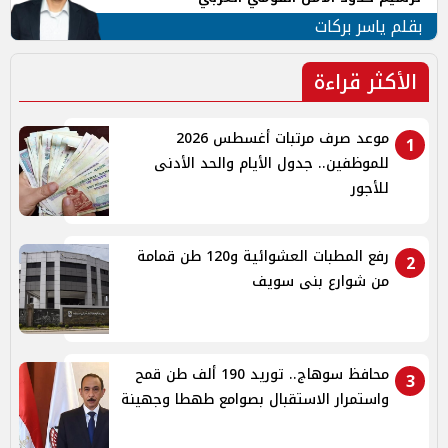
بقلم ياسر بركات
الأكثر قراءة
موعد صرف مرتبات أغسطس 2026
1
للموظفين.. جدول الأيام والحد الأدنى
للأجور
رفع المطبات العشوائية و120 طن قمامة
2
من شوارع بنى سويف
محافظ سوهاج.. توريد 190 ألف طن قمح
3
واستمرار الاستقبال بصوامع طهطا وجهينة